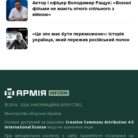
Актор і офіцер Володимир Ращук: «Воєнні
фільми не мають нічого спільного з
війною»
«Це зло має бути переможене»: історія
українця, який пережив російський полон
© 2018 - 2026, ІНФОРМАЦІЙНЕ АГЕНТСТВО,
Міністерство оборони України
Контент доступний за ліцензією
Creative Commons Attribution 4.0
International license
якщо не зазначено інше.
При використанні контенту з сайту АрміяInform посилання на