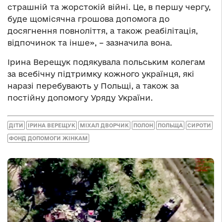
страшній та жорстокій війні. Це, в першу чергу,
буде щомісячна грошова допомога до
досягнення повноліття, а також реабілітація,
відпочинок та інше», – зазначила вона.
Ірина Верещук подякувала польським колегам
за всебічну підтримку кожного українця, які
наразі перебувають у Польщі, а також за
постійну допомогу Уряду України.
ДІТИ
ІРИНА ВЕРЕЩУК
МІХАЛ ДВОРЧИК
ПОЛОН
ПОЛЬЩА
СИРОТИ
ФОНД ДОПОМОГИ ЖІНКАМ