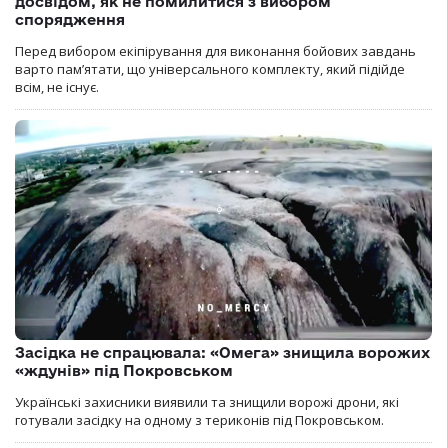
досвідом, як не помилитися з вибором
спорядження
Перед вибором екіпірування для виконання бойових завдань
варто пам’ятати, що універсального комплекту, який підійде
всім, не існує.
Засідка не спрацювала: «Омега» знищила ворожих
«ждунів» під Покровськом
Українські захисники виявили та знищили ворожі дрони, які
готували засідку на одному з териконів під Покровськом.