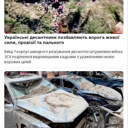
Українські десантники позбавляють ворога живої
сили, провізії та пального
Бійці 7 корпус швидкого реагування десантно-штурмових військ
ЗСУ поділилися видовищними кадрами з ураженнями низки
ворожих цілей.