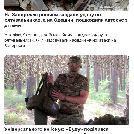
На Запоріжжі росіяни завдали удару по
рятувальниках, а на Одещині пошкодили автобус з
дітьми
У неділю, 9 серпня, російські війська завдали удару по
рятувальниках, які ліквідовували наслідки нічної атаки на
Запоріжжя.
Універсального не існує: «Вуду» поділився