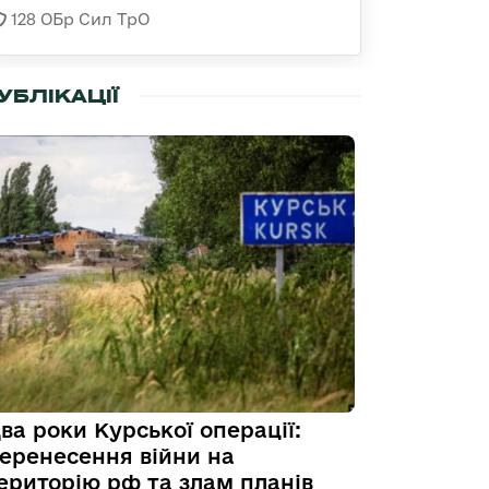
128 ОБр Сил ТрО
УБЛІКАЦІЇ
ва роки Курської операції:
еренесення війни на
ериторію рф та злам планів