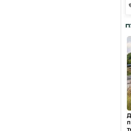
П
Д
п
т