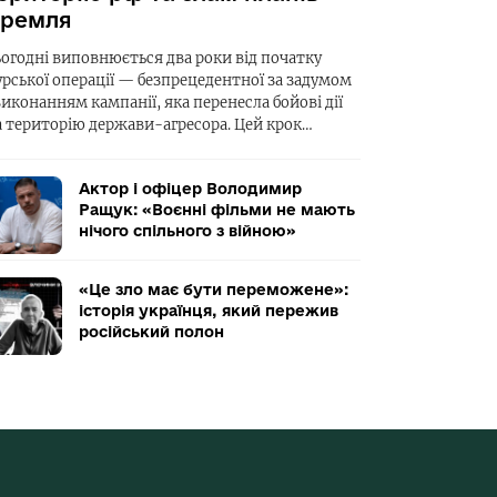
ремля
ьогодні виповнюється два роки від початку
урської операції — безпрецедентної за задумом
виконанням кампанії, яка перенесла бойові дії
а територію держави-агресора. Цей крок…
Актор і офіцер Володимир
Ращук: «Воєнні фільми не мають
нічого спільного з війною»
«Це зло має бути переможене»:
історія українця, який пережив
російський полон