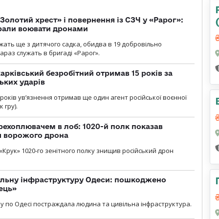
Золотий хрест» і повернення із СЗЧ у «Рарог»:
брали воювати дронами
ужать ще з дитячого садка, обидва в 19 добровільно
зараз служать в бригаді «Рарог».
арківський безробітний отримав 15 років за
ьких ударів
років увʼязнення отримав ще один агент російської воєнної
 гру).
рехоплювачем в лоб: 1020-й полк показав
я ворожого дрона
«Крук» 1020-го зенітного полку знищив російський дрон
вільну інфраструктуру Одеси: пошкоджено
ець»
у по Одесі постраждала людина та цивільна інфраструктура.