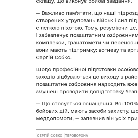
складу, що виконує бойові завдання.
— Важливо пам’ятати, що наші підрозд
створених угруповань військ і сил під
є легкою піхотою. Тому, розуміючи ц
і забезпечує позаштатним озброєнням,
комплекси, гранатомети чи переносні 
вони мають підтримку: вогневу та арт
Сергій Собко.
Щодо професійної підготовки особовог
заходів відбуваються до виходу в райо
позаштатне озброєння надходить вже 
змушені проводити допідготовку безп
— Що стосується оснащення. Всі 100% 
бойових дій, мають засоби захисту, ш
меддопомоги, — запевнив він усіх при
СЕРГІЙ СОБКО
ТЕРОБОРОНА