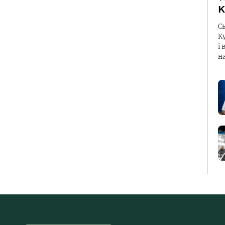
К
С
К
і 
н