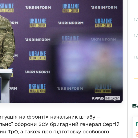
17
17
16
В
итуація на фронті» начальник штабу —
льної оборони ЗСУ бригадний генерал Сергій
ин ТрО, а також про підготовку особового