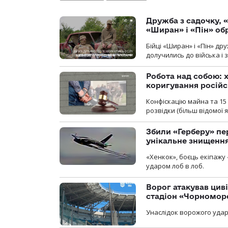
Дружба з садочку, «
«Ширан» і «Пін» о
Бійці «Ширан» і «Пін» др
долучились до війська і 
Робота над собою: х
коригування російс
Конфіскацію майна та 15 
розвідки (більш відомої як
Збили «Герберу» пе
унікальне знищенн
«Хенкок», боєць екіпажу 
ударом лоб в лоб.
Ворог атакував ци
стадіон «Чорномор
Унаслідок ворожого удар