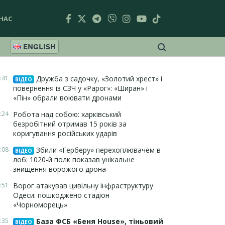
НАС
ENGLISH
:41
Дружба з садочку, «Золотий хрест» і
ВІДЕО
повернення із СЗЧ у «Рарог»: «Ширан» і
«Пін» обрали воювати дронами
:24
Робота над собою: харківський
безробітний отримав 15 років за
коригування російських ударів
:08
Збили «Герберу» перехоплювачем в
ВІДЕО
лоб: 1020-й полк показав унікальне
знищення ворожого дрона
:51
Ворог атакував цивільну інфраструктуру
Одеси: пошкоджено стадіон
«Чорноморець»
:35
База ФСБ «Беня House», тіньовий
ВІДЕО