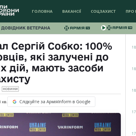
ГОЛОВНА
ВАКАНСІЇ
СОЦЗАХИСТ
ПРО 
ДОВІДНИК ВЕТЕРАНА
л Сергій Собко: 100%
18
ців, які залучені до
х дій, мають засоби
18
ахисту
НОВИНИ
18
Слідкуйте за АрміяInform в Google
1
хв.
17
17