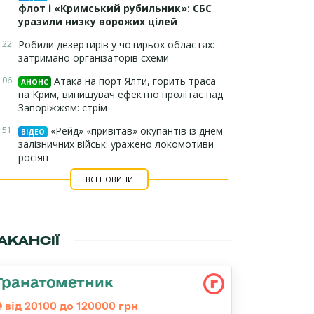
флот і «Кримський рубильник»: СБС
уразили низку ворожих цілей
:22
Робили дезертирів у чотирьох областях:
затримано організаторів схеми
:06
Атака на порт Ялти, горить траса
АНОНС
на Крим, винищувач ефектно пролітає над
Запоріжжям: стрім
:51
«Рейд» «привітав» окупантів із днем
ВІДЕО
залізничних військ: уражено локомотиви
росіян
ВСІ НОВИНИ
АКАНСІЇ
Гранатометник
від 20100 до 120000 грн