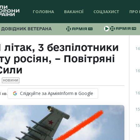
ГОЛОВНА
ВАКАНСІЇ
СОЦЗАХИСТ
ПРО 
ДОВІДНИК ВЕТЕРАНА
 літак, 3 безпілотники
16
ту росіян, – Повітряні
Сили
16
НОВИНИ
16
Слідкуйте за АрміяInform в Google
1
хв.
15
15