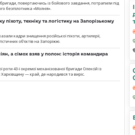
ї бригади, повертаючись із бойового завдання, потрапили під
ого безпілотника «Молнія».
у піхоту, техніку та логістику на Запорізькому
азали кадри знищення російської піхоти, артилерії,
гістичних об’єктів на Запоріжжі.
ян, а сімох взяв у полон: історія командира
ї роти 43-ї окремої механізованої бригади Олексій із
 Харківщину — край, де народився та виріс.