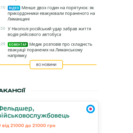
:10
Менше двох годин на порятунок: як
ВІДЕО
прикордонники евакуювали пораненого на
Лиманщині
:50
У Нікополі російський удар забрав життя
водія рейсового автобуса
:29
Медик розповів про складність
КОМЕНТАР
евакуації поранених на Лиманському
напрямку
ВСІ НОВИНИ
АКАНСІЇ
Фельдшер,
військовослужбовець
від 21000 до 21000 грн