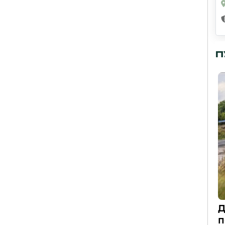
П
Д
п