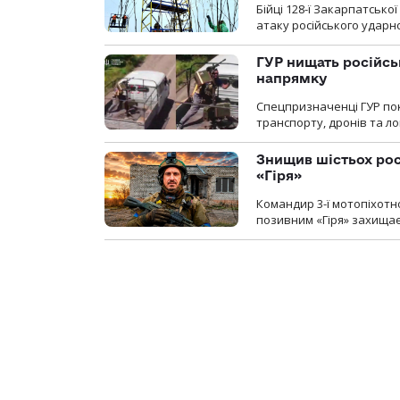
Бійці 128-ї Закарпатсько
атаку російського ударн
ГУР нищать російськ
напрямку
Спецпризначенці ГУР пок
транспорту, дронів та ло
Знищив шістьох росі
«Гіря»
Командир 3-ї мотопіхотно
позивним «Гіря» захищає