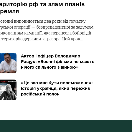
ериторію рф та злам планів
ремля
ьогодні виповнюється два роки від початку
урської операції — безпрецедентної за задумом
виконанням кампанії, яка перенесла бойові дії
а територію держави-агресора. Цей крок…
Актор і офіцер Володимир
Ращук: «Воєнні фільми не мають
нічого спільного з війною»
«Це зло має бути переможене»:
історія українця, який пережив
російський полон