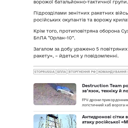
ворожої батальйонно-тактичної групи.
Підрозділами зенітних ракетних війс
російських окупантів та ворожу крила
Крім того, протиповітряна оборона С
БпЛА “Орлан-10”.
Загалом за добу уражено 5 повітряних ц
ракету», – йдеться у повідомленні.
STOPRUSSIA
БПЛА
ВТОРГНЕННЯ РФ
КОМАНДУВАННЯ 
Destruction Team р
зв’язок, техніку й л
FPV-дрони прикордонників
логістичний хаб ворога 
Антидронові сітки в
атаку російської «М