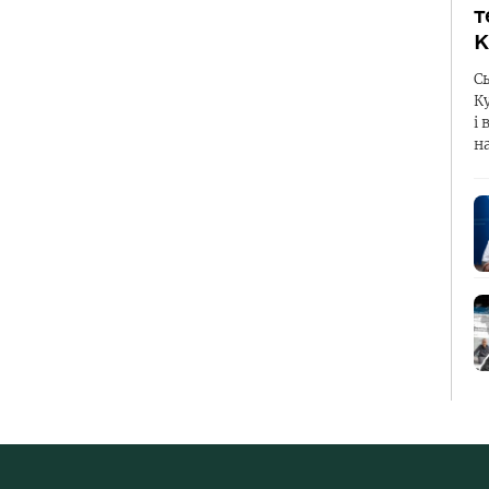
т
К
С
К
і 
н