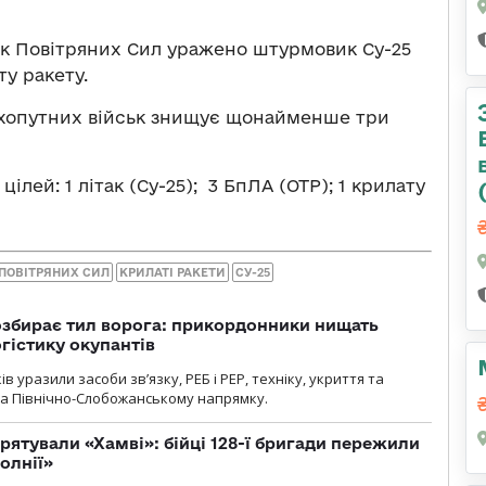
ьк Повітряних Сил уражено штурмовик Су-25
ту ракету.
ухопутних військ знищує щонайменше три
ілей: 1 літак (Су-25); 3 БпЛА (ОТР); 1 крилату
ПОВІТРЯНИХ СИЛ
КРИЛАТІ РАКЕТИ
СУ-25
озбирає тил ворога: прикордонники нищать
огістику окупантів
 уразили засоби зв’язку, РЕБ і РЕР, техніку, укриття та
на Північно-Слобожанському напрямку.
рятували «Хамві»: бійці 128-ї бригади пережили
олнії»