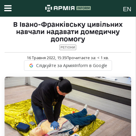
EN
В Івано-Франківську цивільних
навчали надавати домедичну
допомогу
РЕГІОНИ
16 Травня 2022, 15:35
Прочитаєте за:
< 1
хв.
Слідкуйте за АрміяInform в Google