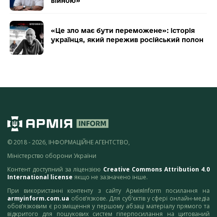
війною»
«Це зло має бути переможене»: історія
українця, який пережив російський полон
© 2018 - 2026, ІНФОРМАЦІЙНЕ АГЕНТСТВО,
Міністерство оборони України
Контент доступний за ліцензією
Creative Commons Attribution 4.0
International license
якщо не зазначено інше.
При використанні контенту з сайту АрміяInform посилання на
armyinform.com.ua
обов’язкове. Для суб’єктів у сфері онлайн-медіа
обов’язковим є розміщення у першому абзаці матеріалу прямого та
відкритого для пошукових систем гіперпосилання на цитований