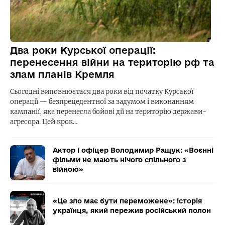
Два роки Курської операції:
перенесення війни на територію рф та
злам планів Кремля
Сьогодні виповнюється два роки від початку Курської
операції — безпрецедентної за задумом і виконанням
кампанії, яка перенесла бойові дії на територію держави-
агресора. Цей крок…
Актор і офіцер Володимир Ращук: «Воєнні
фільми не мають нічого спільного з
війною»
«Це зло має бути переможене»: історія
українця, який пережив російський полон