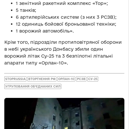
1 зенітний ракетний комплекс «Тор»;
5 танків;
6 артилерійських систем (з них 3 РСЗВ);
12 одиниць бойової броньованої техніки;
1 ворожий автомобіль».
Крім того, підрозділи протиповітряної оборони
в небі українського Донбасу збили один
ворожий літак Су-25 та 3 безпілотні літальні
апарати типу «Орлан-10».
STOPRUSSIA
ВТОРГНЕННЯ РФ
ОРЛАН-10
РСЗВ
СУ-25
УГРУПОВАННЯ ОБ’ЄДНАНИХ СИЛ