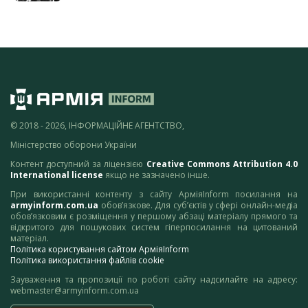
© 2018 - 2026, ІНФОРМАЦІЙНЕ АГЕНТСТВО,
Міністерство оборони України
Контент доступний за ліцензією
Creative Commons Attribution 4.0
International license
якщо не зазначено інше.
При використанні контенту з сайту АрміяInform посилання на
armyinform.com.ua
обов’язкове. Для суб’єктів у сфері онлайн-медіа
обов’язковим є розміщення у першому абзаці матеріалу прямого та
відкритого для пошукових систем гіперпосилання на цитований
матеріал.
Політика користування сайтом АрміяInform
Політика використання файлів cookie
Зауваження та пропозиції по роботі сайту надсилайте на адресу:
webmaster@armyinform.com.ua