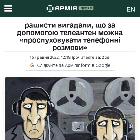
EN
рашисти вигадали, що за
допомогою телеантен можна
«прослуховувати телефонні
розмови»
16 Травня 2022, 12:18
Прочитаєте за:
2
хв.
Слідкуйте за АрміяInform в Google