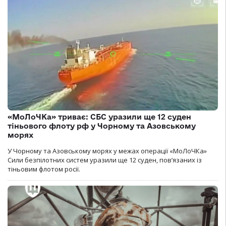
«МоЛоЧКа» триває: СБС уразили ще 12 суден
тіньового флоту рф у Чорному та Азовському
морях
У Чорному та Азовському морях у межах операції «МоЛоЧКа»
Сили безпілотних систем уразили ще 12 суден, пов’язаних із
тіньовим флотом росії.