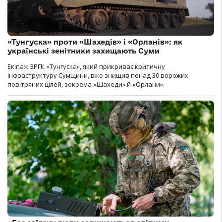
«Тунгуска» проти «Шахедів» і «Орланів»: як
українські зенітники захищають Суми
Екіпаж ЗРГК «Тунгуска», який прикриває критичну
інфраструктуру Сумщини, вже знищив понад 30 ворожих
повітряних цілей, зокрема «Шахеди» й «Орлани».