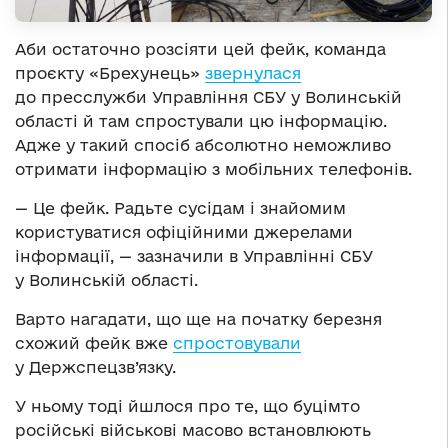
Аби остаточно розсіяти цей фейк, команда
проєкту «Брехунець»
звернулася
до пресслужби Управління СБУ у Волинській
області й там спростували цю інформацію.
Адже у такий спосіб абсолютно неможливо
отримати інформацію з мобільних телефонів.
— Це фейк. Радьте сусідам і знайомим
користуватися офіційними джерелами
інформації, — зазначили в Управлінні СБУ
у Волинській області.
Варто нагадати, що ще на початку березня
схожий фейк вже
спростовували
у Держспецзв’язку.
У ньому тоді йшлося про те, що буцімто
російські військові масово встановлюють