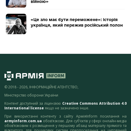
війною»
«Це зло має бути переможене»: історія
українця, який пережив російський полон
© 2018 - 2026, ІНФОРМАЦІЙНЕ АГЕНТСТВО,
Міністерство оборони України
Контент доступний за ліцензією
Creative Commons Attribution 4.0
International license
якщо не зазначено інше.
При використанні контенту з сайту АрміяInform посилання на
armyinform.com.ua
обов’язкове. Для суб’єктів у сфері онлайн-медіа
обов’язковим є розміщення у першому абзаці матеріалу прямого та
відкритого для пошукових систем гіперпосилання на цитований