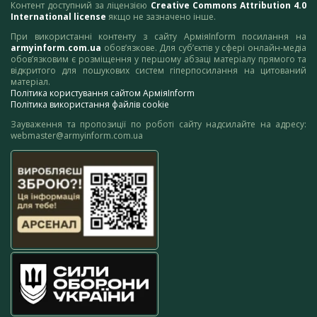
Контент доступний за ліцензією
Creative Commons Attribution 4.0
International license
якщо не зазначено інше.
При використанні контенту з сайту АрміяInform посилання на
armyinform.com.ua
обов’язкове. Для суб’єктів у сфері онлайн-медіа
обов’язковим є розміщення у першому абзаці матеріалу прямого та
відкритого для пошукових систем гіперпосилання на цитований
матеріал.
Політика користування сайтом АрміяInform
Політика використання файлів cookie
Зауваження та пропозиції по роботі сайту надсилайте на адресу:
webmaster@armyinform.com.ua