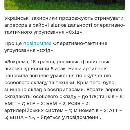
Українські захисники продовжують стримувати
агресора в районі відповідальності оперативно-
тактичного угруповання «Схід».
Про це
повідомляє
Оперативно-тактичне
угруповання «Схід».
«Зокрема, 16 травня, російські фашистські
війська здійснили 8 атак. Наша артилерія
наносила вогневе ураження по скупченню
особового складу та техніки. Крім того, було
знищено склад з боєприпасами. Втрати ворога
складають: особового складу – до 178; танків – 5;
БМП – 7; БТР – 2; ББМ – 2; РСЗВ – 3;
артилерійських систем – 1; мінометів – 2; АТТ –
5; БПЛА – 1», – йдеться у повідомленні.