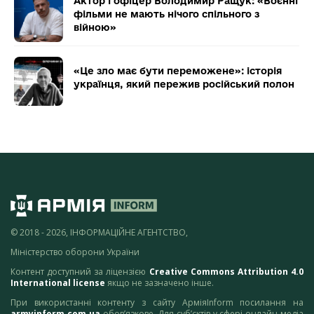
Актор і офіцер Володимир Ращук: «Воєнні
фільми не мають нічого спільного з
війною»
«Це зло має бути переможене»: історія
українця, який пережив російський полон
© 2018 - 2026, ІНФОРМАЦІЙНЕ АГЕНТСТВО,
Міністерство оборони України
Контент доступний за ліцензією
Creative Commons Attribution 4.0
International license
якщо не зазначено інше.
При використанні контенту з сайту АрміяInform посилання на
armyinform.com.ua
обов’язкове. Для суб’єктів у сфері онлайн-медіа