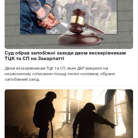
Суд обрав запобіжні заходи двом екскерівникам
ТЦК та СП на Закарпатті
Двом екскерівникам ТЦК та СП, яких ДБР викрило на
незаконному «списанні» понад тисячі чоловіків, обрано
запобіжний захід.