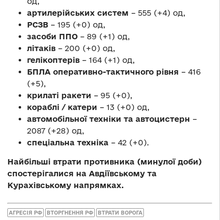
од,
артилерійських систем
– 555 (+4) од,
РСЗВ
– 195 (+0) од,
засоби ППО
– 89 (+1) од,
літаків
– 200 (+0) од,
гелікоптерів
– 164 (+1) од,
БПЛА оперативно-тактичного рівня
– 416
(+5),
крилаті ракети
– 95 (+0),
кораблі / катери
– 13 (+0) од,
автомобільної техніки та автоцистерн
–
2087 (+28) од,
спеціальна техніка
– 42 (+0).
Найбільші втрати противника (минулої доби)
спостерігалися на Авдіївському та
Курахівському напрямках.
АГРЕСІЯ РФ
ВТОРГНЕННЯ РФ
ВТРАТИ ВОРОГА