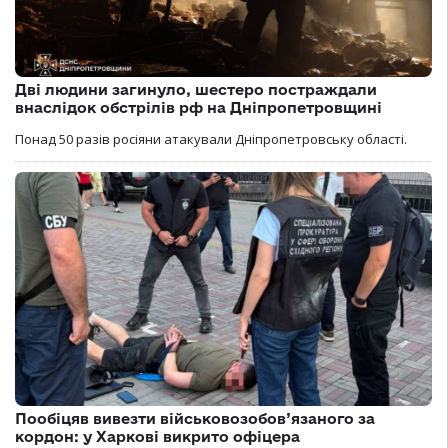
Дві людини загинуло, шестеро постраждали
внаслідок обстрілів рф на Дніпропетровщині
Понад 50 разів росіяни атакували Дніпропетровську області.
Пообіцяв вивезти військовозобов’язаного за
кордон: у Харкові викрито офіцера