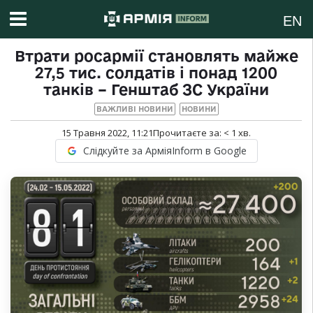
EN
Втрати росармії становлять майже
27,5 тис. солдатів і понад 1200
танків – Генштаб ЗС України
ВАЖЛИВІ НОВИНИ
НОВИНИ
15 Травня 2022, 11:21
Прочитаєте за:
< 1
хв.
Слідкуйте за АрміяInform в Google