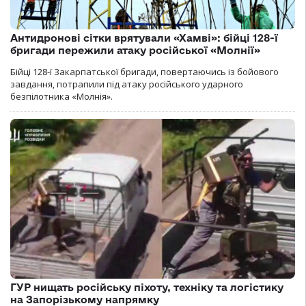
Антидронові сітки врятували «Хамві»: бійці 128-ї
бригади пережили атаку російської «Молнії»
Бійці 128-ї Закарпатської бригади, повертаючись із бойового
завдання, потрапили під атаку російського ударного
безпілотника «Молнія».
ГУР нищать російську піхоту, техніку та логістику
на Запорізькому напрямку