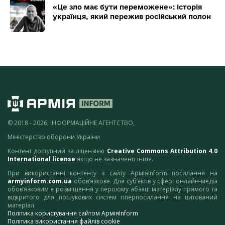
«Це зло має бути переможене»: історія
українця, який пережив російський полон
© 2018 - 2026, ІНФОРМАЦІЙНЕ АГЕНТСТВО,
Міністерство оборони України
Контент доступний за ліцензією
Creative Commons Attribution 4.0
International license
якщо не зазначено інше.
При використанні контенту з сайту АрміяInform посилання на
armyinform.com.ua
обов’язкове. Для суб’єктів у сфері онлайн-медіа
обов’язковим є розміщення у першому абзаці матеріалу прямого та
відкритого для пошукових систем гіперпосилання на цитований
матеріал.
Політика користування сайтом АрміяInform
Політика використання файлів cookie