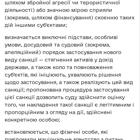
шляхом збройної агресії чи терористичної
діяльності) або значною мірою сприяли
(зокрема, шляхом фінансування) скоєнню таких
дій іншими суб’єктами;
визначається виключні підстави, особливі
умови, досудовий та судовий (зокрема,
апеляційний) порядок застосування нового
виду санкції — стягнення активів у дохід
держави, а також коло та повноваження
суб’єктів, які ініціюють, ухвалюють рішення
щодо застосування, а також реалізують цей вид
санкції; пропонована процедура застосування
цієї санкції дозволить суду здійснити оцінку
того, чи накладення такої санкції є легітимним і
пропорційним з огляду на дії, здійснені
конкретною особою;
встановлюється, що фізичні особи, які
повідомили Національне агентство з питань