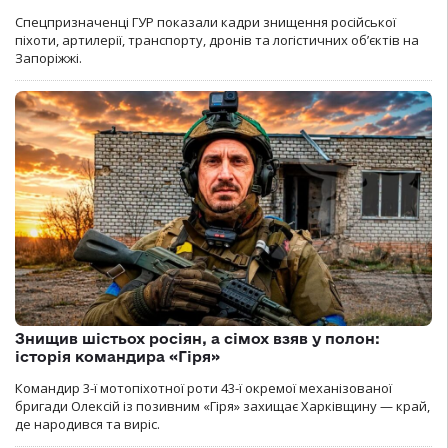
Спецпризначенці ГУР показали кадри знищення російської
піхоти, артилерії, транспорту, дронів та логістичних об’єктів на
Запоріжжі.
Знищив шістьох росіян, а сімох взяв у полон:
історія командира «Гіря»
Командир 3-ї мотопіхотної роти 43-ї окремої механізованої
бригади Олексій із позивним «Гіря» захищає Харківщину — край,
де народився та виріс.