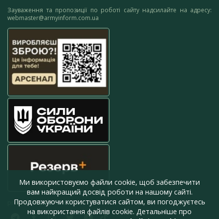
Зауваження та пропозиції по роботі сайту надсилайте на адресу:
webmaster@armyinform.com.ua
Ми використовуємо файли cookie, щоб забезпечити
вам найкращий досвід роботи на нашому сайті.
Продовжуючи користуватися сайтом, ви погоджуєтесь
press@armyinform.com.ua
на використання файлів cookie. Детальніше про