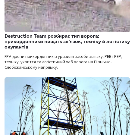
Destruction Team розбирає тил ворога:
прикордонники нищать зв’язок, техніку й логістику
окупантів
FPV-дрони прикордонників уразили засоби зв’язку, РЕБ і РЕР,
техніку, укриття та логістичний хаб ворога на Північно-
Слобожанському напрямку.