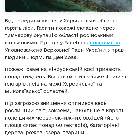
Від середини квітня у Херсонській області
горять ліси. Гасити пожежі складно через
тимчасову окупацію області російськими
військовими. Про це у Facebook
повідомила
Уповноважена Верховної Ради України з прав
людини Людмила Денісова.
Пожежі саме на Кінбурнській косі тривають
понад тиждень. Вогонь охопив майже 4 тисячі
гектарів лісів на межі Херсонської та
Миколаївської областей.
Під загрозою знищення опинився весь
рослинний світ, зокрема, найбільше в Європі
поле диких червонокнижних орхідей (його
площа сягає понад 60 гектарів), багаторічні
дерева, рожеві озера, тварини.