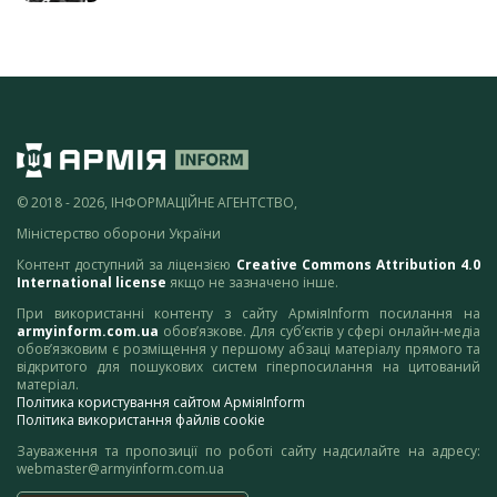
© 2018 - 2026, ІНФОРМАЦІЙНЕ АГЕНТСТВО,
Міністерство оборони України
Контент доступний за ліцензією
Creative Commons Attribution 4.0
International license
якщо не зазначено інше.
При використанні контенту з сайту АрміяInform посилання на
armyinform.com.ua
обов’язкове. Для суб’єктів у сфері онлайн-медіа
обов’язковим є розміщення у першому абзаці матеріалу прямого та
відкритого для пошукових систем гіперпосилання на цитований
матеріал.
Політика користування сайтом АрміяInform
Політика використання файлів cookie
Зауваження та пропозиції по роботі сайту надсилайте на адресу:
webmaster@armyinform.com.ua