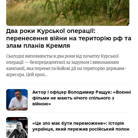
Два роки Курської операції:
перенесення війни на територію рф та
злам планів Кремля
Сьогодні виповнюється два роки від початку Курської
операції — безпрецедентної за задумом і виконанням
кампанії, яка перенесла бойові дії на територію держави-
агресора. Цей крок…
Актор і офіцер Володимир Ращук: «Воєнні
фільми не мають нічого спільного з
війною»
«Це зло має бути переможене»: історія
українця, який пережив російський полон