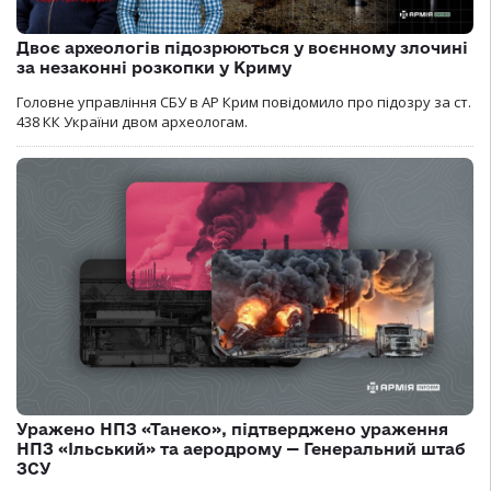
Двоє археологів підозрюються у воєнному злочині
за незаконні розкопки у Криму
Головне управління СБУ в АР Крим повідомило про підозру за ст.
438 КК України двом археологам.
Уражено НПЗ «Танеко», підтверджено ураження
НПЗ «Ільський» та аеродрому — Генеральний штаб
ЗСУ