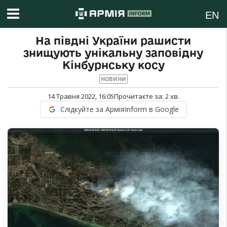
EN
На півдні України рашисти
знищують унікальну заповідну
Кінбурнську косу
НОВИНИ
14 Травня 2022, 16:05
Прочитаєте за:
2
хв.
Слідкуйте за АрміяInform в Google