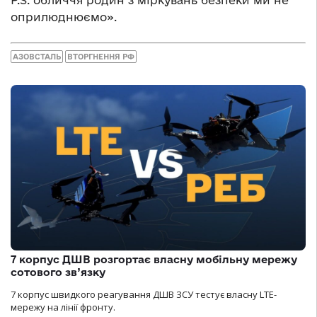
P.S. обличчя родин з міркувань безпеки ми не
оприлюднюємо».
АЗОВСТАЛЬ
ВТОРГНЕННЯ РФ
7 корпус ДШВ розгортає власну мобільну мережу
сотового зв’язку
7 корпус швидкого реагування ДШВ ЗСУ тестує власну LTE-
мережу на лінії фронту.