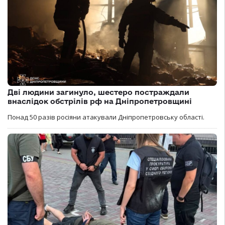
Дві людини загинуло, шестеро постраждали
внаслідок обстрілів рф на Дніпропетровщині
Понад 50 разів росіяни атакували Дніпропетровську області.