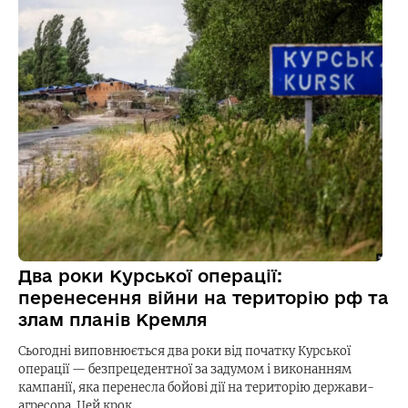
Два роки Курської операції:
перенесення війни на територію рф та
злам планів Кремля
Сьогодні виповнюється два роки від початку Курської
операції — безпрецедентної за задумом і виконанням
кампанії, яка перенесла бойові дії на територію держави-
агресора. Цей крок…