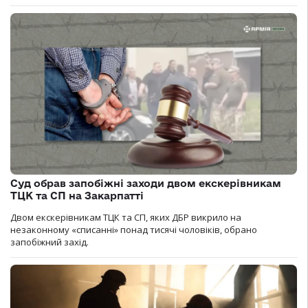
Суд обрав запобіжні заходи двом екскерівникам
ТЦК та СП на Закарпатті
Двом екскерівникам ТЦК та СП, яких ДБР викрило на
незаконному «списанні» понад тисячі чоловіків, обрано
запобіжний захід.