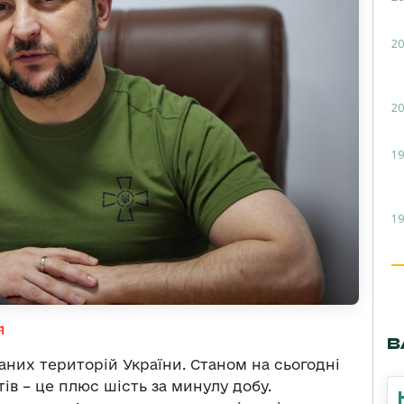
20
20
19
19
я
В
них територій України. Станом на сьогодні
ів – це плюс шість за минулу добу.