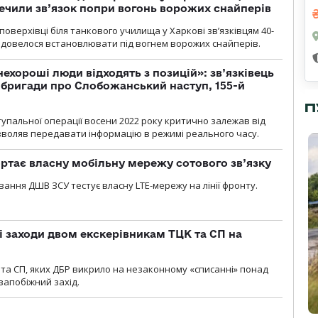
печили зв’язок попри вогонь ворожих снайперів
оверхівці біля танкового училища у Харкові зв’язківцям 40-
и довелося встановлювати під вогнем ворожих снайперів.
 нехороші люди відходять з позицій»: зв’язківець
ї бригади про Слобожанський наступ, 155-й
П
тупальної операції восени 2022 року критично залежав від
озволяв передавати інформацію в режимі реального часу.
ртає власну мобільну мережу сотового зв’язку
вання ДШВ ЗСУ тестує власну LTE-мережу на лінії фронту.
і заходи двом екскерівникам ТЦК та СП на
та СП, яких ДБР викрило на незаконному «списанні» понад
 запобіжний захід.