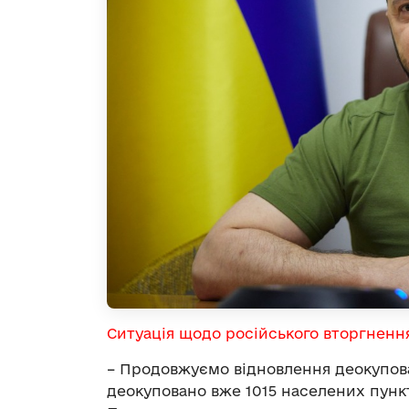
Ситуація щодо російського вторгненн
– Продовжуємо відновлення деокупова
деокуповано вже 1015 населених пункт