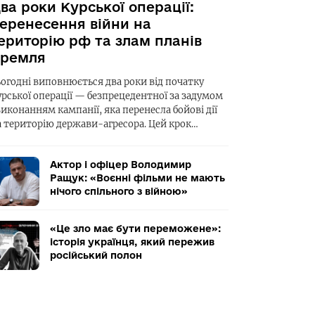
ва роки Курської операції:
еренесення війни на
ериторію рф та злам планів
ремля
ьогодні виповнюється два роки від початку
урської операції — безпрецедентної за задумом
виконанням кампанії, яка перенесла бойові дії
а територію держави-агресора. Цей крок…
Актор і офіцер Володимир
Ращук: «Воєнні фільми не мають
нічого спільного з війною»
«Це зло має бути переможене»:
історія українця, який пережив
російський полон