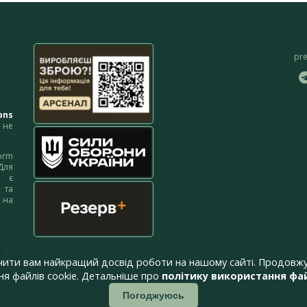
pr
ons
не
orm
Для
м є
 та
 на
 на
чити вам найкращий досвід роботи на нашому сайті. Продовжу
я файлів cookie. Детальніше про
політику використання фай
Погоджуюсь