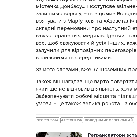
містечка Донбасу… Поступове звільне
залишимо ворогу, – повідомив Волод
врятувати з Маріуполя та «Азовсталі»
складні перемовини про наступний ета
важкопоранених, медиків. Ідеться про
все, щоб евакуювати й усіх інших, ко
залучили для відповідних переговорів 
впливовими посередниками.
За його словами, вже 37 іноземних пр
Також він нагадав, що варто повертати
який ще не відновив діяльність, хоча 
Забезпечувати робочі місця та підлаш
умови – це також велика робота на об
STOPRUSSIA
АГРЕСІЯ РФ
ВОЛОДИМИР ЗЕЛЕНСЬКИЙ
Ретранслятори вста