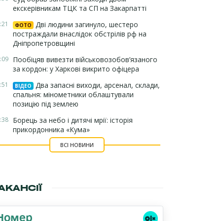
екскерівникам ТЦК та СП на Закарпатті
:21
Дві людини загинуло, шестеро
ФОТО
постраждали внаслідок обстрілів рф на
Дніпропетровщині
:09
Пообіцяв вивезти військовозобов’язаного
за кордон: у Харкові викрито офіцера
:51
Два запасні виходи, арсенал, склади,
ВІДЕО
спальня: мінометники облаштували
позицію під землею
:38
Борець за небо і дитячі мрії: історія
прикордонника «Кума»
ВСІ НОВИНИ
АКАНСІЇ
Номер