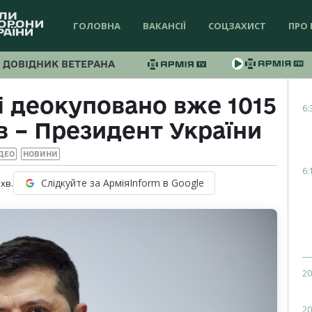
ГОЛОВНА
ВАКАНСІЇ
СОЦЗАХИСТ
ПРО 
ДОВІДНИК ВЕТЕРАНА
і деокуповано вже 1015
6:
в – Президент України
ДЕО
НОВИНИ
6:
Слідкуйте за АрміяInform в Google
хв.
20
20