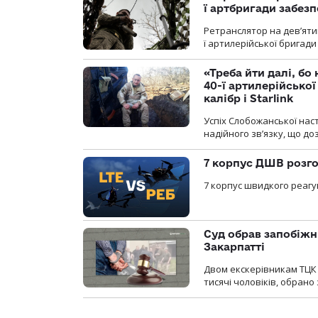
ї артбригади забез
Ретранслятор на дев’ятип
ї артилерійської бригад
«Треба йти далі, бо
40-ї артилерійсько
калібр і Starlink
Успіх Слобожанської нас
надійного зв’язку, що д
7 корпус ДШВ розго
7 корпус швидкого реагу
Суд обрав запобіжн
Закарпатті
Двом екскерівникам ТЦК 
тисячі чоловіків, обрано