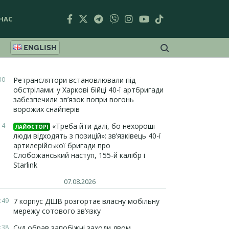
НАС
ENGLISH
30
Ретранслятори встановлювали під
обстрілами: у Харкові бійці 40-ї артбригади
забезпечили зв’язок попри вогонь
ворожих снайперів
14
«Треба йти далі, бо нехороші
ЛАЙФСТОРІ
люди відходять з позицій»: зв’язківець 40-ї
артилерійської бригади про
Слобожанський наступ, 155-й калібр і
Starlink
07.08.2026
:49
7 корпус ДШВ розгортає власну мобільну
мережу сотового зв’язку
:38
Суд обрав запобіжні заходи двом