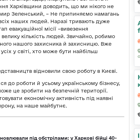
ння Харківщини доводить, що ми нікого не
имир Зеленський, – Не припиняємо намагань
 всіх наших людей. Наразі тривають дуже
п евакуаційної місії –вивезення
 велику кількість людей. Звичайно, робимо
жного нашого захисника й захисницю. Вже
усіх у світі, хто може бути найбільш
едставництв відновили свою роботу в Києві.
ся до роботи й усьому українському бізнесу,
може це зробити на безпечній території.
товувати економічну активність під наявні
орону, на наше майбутнє.
новлювали під обстрілами: у Харкові бійці 40-