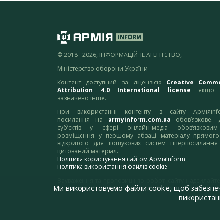
© 2018 - 2026, ІНФОРМАЦІЙНЕ АГЕНТСТВО,
Міністерство оборони України
Контент доступний за ліцензією
Creative Comm
Attribution 4.0 International license
якщо 
зазначено інше.
При використанні контенту з сайту АрміяInf
посилання на
armyinform.com.ua
обов’язкове. 
суб’єктів у сфері онлайн-медіа обов’язкови
розміщення у першому абзаці матеріалу прямого
відкритого для пошукових систем гіперпосилання
цитований матеріал.
Політика користування сайтом АрміяInform
Політика використання файлів cookie
Зауваження та пропозиції по роботі сайту надсилайте
Ми використовуємо файли cookie, щоб забезпе
адресу:
webmaster@armyinform.com.ua
використанн