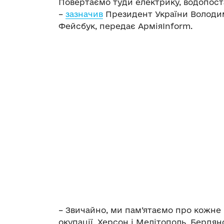
Повертаємо туди електрику, водопостач
–
зазначив
Президент України Володим
Фейсбук, передає АрміяInform.
– Звичайно, ми пам’ятаємо про кожне 
окупації. Херсон і Мелітополь, Бердянс