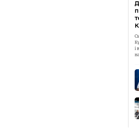
Д
п
т
К
С
К
і 
н