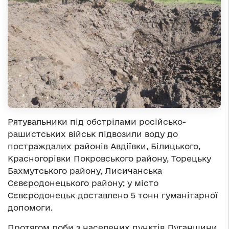
Рятувальники під обстрілами російсько-
рашистських військ підвозили воду до
постраждалих районів Авдіївки, Білицького,
Красногорівки Покровського району, Торецьку
Бахмутського району, Лисичанська
Сєвєродонецького району; у місто
Сєвєродонецьк доставлено 5 тонн гуманітарної
допомоги.
Протягом доби з населених пунктів Луганщини