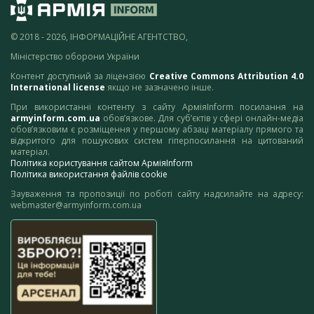
© 2018 - 2026, ІНФОРМАЦІЙНЕ АГЕНТСТВО,
Міністерство оборони України
Контент доступний за ліцензією
Creative Commons Attribution 4.0
International license
якщо не зазначено інше.
При використанні контенту з сайту АрміяInform посилання на
armyinform.com.ua
обов’язкове. Для суб’єктів у сфері онлайн-медіа
обов’язковим є розміщення у першому абзаці матеріалу прямого та
відкритого для пошукових систем гіперпосилання на цитований
матеріал.
Політика користування сайтом АрміяInform
Політика використання файлів cookie
Зауваження та пропозиції по роботі сайту надсилайте на адресу:
webmaster@armyinform.com.ua