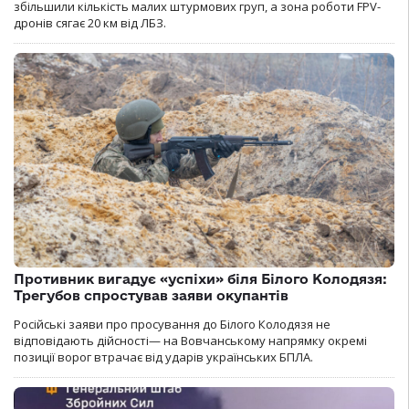
збільшили кількість малих штурмових груп, а зона роботи FPV-
дронів сягає 20 км від ЛБЗ.
Противник вигадує «успіхи» біля Білого Колодязя:
Трегубов спростував заяви окупантів
Російські заяви про просування до Білого Колодязя не
відповідають дійсності— на Вовчанському напрямку окремі
позиції ворог втрачає від ударів українських БПЛА.