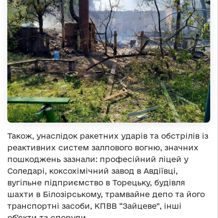
Також, унаслідок ракетних ударів та обстрілів із
реактивних систем залпового вогню, значних
пошкоджень зазнали: професійний ліцей у
Соледарі, коксохімічний завод в Авдіївці,
вугільне підприємство в Торецьку, будівля
шахти в Білозірському, трамвайне депо та його
транспортні засоби, КПВВ “Зайцеве”, інші
об’єкти та споруди.