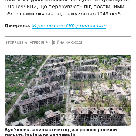
і Донеччини, що перебувають під постійними
обстрілами окупантів, евакуйовано 1046 осіб.
Джерело:
Угруповання Об’єднаних сил
STOPRUSSIA
АГРЕСІЯ РФ
ВІЙНА НА СХОДІ
Куп’янськ залишається під загрозою: росіяни
тиснуть із кількох напрямків