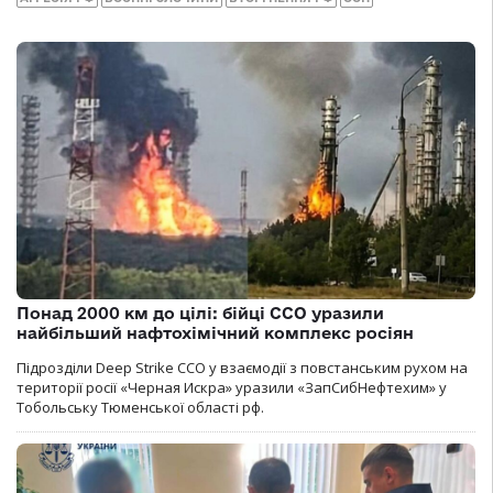
Понад 2000 км до цілі: бійці ССО уразили
найбільший нафтохімічний комплекс росіян
Підрозділи Deep Strike ССО у взаємодії з повстанським рухом на
території росії «Черная Искра» уразили «ЗапСибНефтехим» у
Тобольську Тюменської області рф.