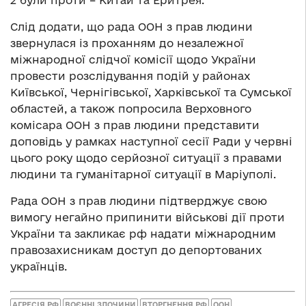
2 були проти – Китай та Еритрея.
Слід додати, що рада ООН з прав людини
звернулася із проханням до незалежної
міжнародної слідчої комісії щодо України
провести розслідування подій у районах
Київської, Чернігівської, Харківської та Сумської
областей, а також попросила Верховного
комісара ООН з прав людини представити
доповідь у рамках наступної сесії Ради у червні
цього року щодо серйозної ситуації з правами
людини та гуманітарної ситуації в Маріуполі.
Рада ООН з прав людини підтверджує свою
вимогу негайно припинити військові дії проти
України та закликає рф надати міжнародним
правозахисникам доступ до депортованих
українців.
АГРЕСІЯ РФ
ВОЄННІ ЗЛОЧИНИ
ВТОРГНЕННЯ РФ
ООН