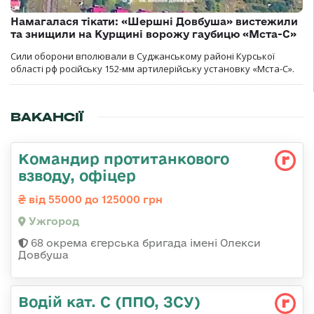
Намагалася тікати: «Шершні Довбуша» вистежили
та знищили на Курщині ворожу гаубицю «Мста-С»
Сили оборони вполювали в Суджанському районі Курської
області рф російську 152-мм артилерійську установку «Мста-С».
ВАКАНСІЇ
Командир протитанкового
взводу, офіцер
від 55000 до 125000 грн
Ужгород
68 окрема єгерська бригада імені Олекси
Довбуша
Водій кат. С (ППО, ЗСУ)