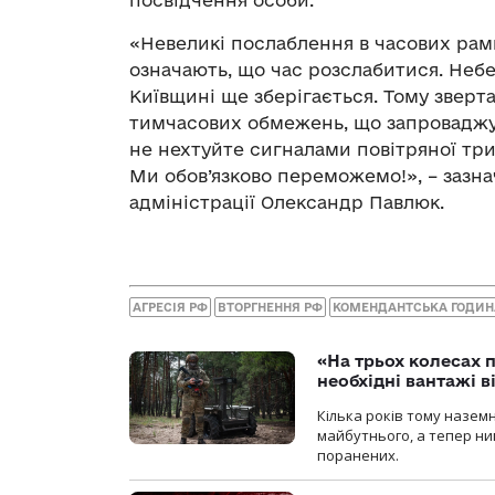
посвідчення особи.
«Невеликі послаблення в часових рам
означають, що час розслабитися. Небезп
Київщині ще зберігається. Тому звер
тимчасових обмежень, що запроваджу
не нехтуйте сигналами повітряної три
Ми обов’язково переможемо!», – зазнач
адміністрації Олександр Павлюк.
АГРЕСІЯ РФ
ВТОРГНЕННЯ РФ
КОМЕНДАНТСЬКА ГОДИН
«На трьох колесах 
необхідні вантажі 
Кілька років тому назем
майбутнього, а тепер ни
поранених.