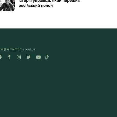
історія українця, який пережив
російський полон
ess@armyinform.com.ua