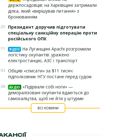
держпосадовців: на Харківщині затримали
ділка, який «вирішував питання» з
бронюванням
:25
Президент доручив підготувати
спеціальну санкційну операцію проти
російського ОПК
:11
На Луганщині Apachi розгромили
ВІДЕО
логістику окупантів: уражено
електростанцію, АЗС і транспорт
:53
Обіцяв «списати» за $11 тисяч:
підполковник НГУ постане перед судом
:36
«Підірвали собі ноги» —
АУДІО
деморалізовані окупанти вдаються до
самокаліцтва, щоб не йти у штурми
ВСІ НОВИНИ
АКАНСІЇ