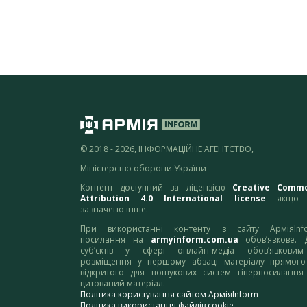
© 2018 - 2026, ІНФОРМАЦІЙНЕ АГЕНТСТВО,
Міністерство оборони України
Контент доступний за ліцензією
Creative Comm
Attribution 4.0 International license
якщо 
зазначено інше.
При використанні контенту з сайту АрміяInf
посилання на
armyinform.com.ua
обов’язкове. 
суб’єктів у сфері онлайн-медіа обов’язкови
розміщення у першому абзаці матеріалу прямого
відкритого для пошукових систем гіперпосилання
цитований матеріал.
Політика користування сайтом АрміяInform
Політика використання файлів cookie