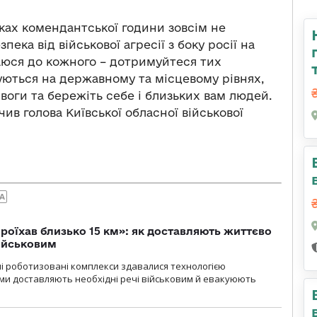
ках комендантської години зовсім не
ека від військової агресії з боку росії на
таюся до кожного – дотримуйтеся тих
ються на державному та місцевому рівнях,
воги та бережіть себе і близьких вам людей.
ив голова Київської обласної військової
А
проїхав близько 15 км»: як доставляють життєво
військовим
ні роботизовані комплекси здавалися технологією
ми доставляють необхідні речі військовим й евакуюють