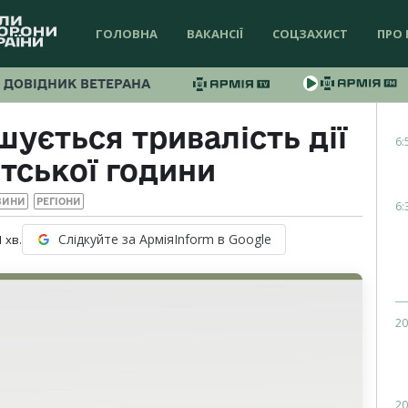
ГОЛОВНА
ВАКАНСІЇ
СОЦЗАХИСТ
ПРО 
ДОВІДНИК ВЕТЕРАНА
ується тривалість дії
6:
тської години
ВИНИ
РЕГІОНИ
6:
Слідкуйте за АрміяInform в Google
1
хв.
20
20