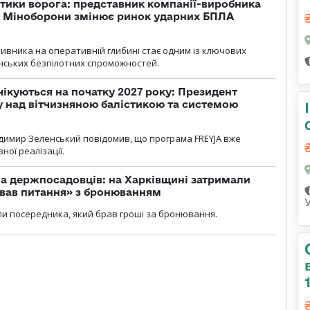
тики ворога: представник компанії-виробника
а Міноборони змінює ринок ударних БПЛА
ивника на оперативній глибині стає одним із ключових
нських безпілотних спроможностей.
чікуються на початку 2027 року: Президент
у над вітчизняною балістикою та системою
димир Зеленський повідомив, що програма FREYJA вже
ної реалізації.
а держпосадовців: на Харківщині затримали
ував питання» з бронюванням
и посередника, який брав гроші за бронювання.