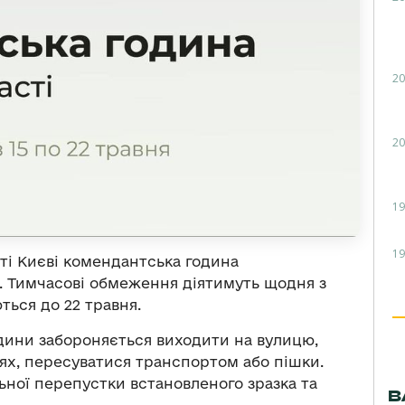
20
20
19
19
істі Києві комендантська година
. Тимчасові обмеження діятимуть щодня з
ться до 22 травня.
одини забороняється виходити на вулицю,
ях, пересуватися транспортом або пішки.
ьної перепустки встановленого зразка та
В