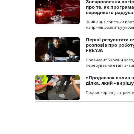
Знекровлення логіс
про те, як програм
середнього радіуса
Знищення логістики прот
напрямів розвитку украї
Перші результати о
розповів про робот
FREYJA
Президент України Воло
перебуває на етапі актив
«Продавав» вплив н
ділка, який «виріш
Правоохоронці затримал