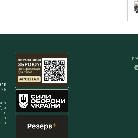
pr
ons
не
orm
Для
м є
 та
 на