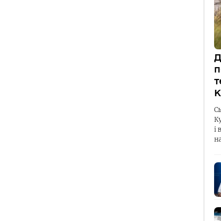
Д
п
т
К
С
К
і 
н