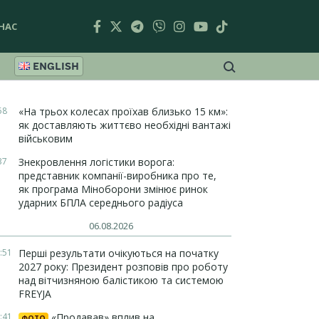
НАС
ENGLISH
58
«На трьох колесах проїхав близько 15 км»:
як доставляють життєво необхідні вантажі
військовим
37
Знекровлення логістики ворога:
представник компанії-виробника про те,
як програма Міноборони змінює ринок
ударних БПЛА середнього радіуса
06.08.2026
:51
Перші результати очікуються на початку
2027 року: Президент розповів про роботу
над вітчизняною балістикою та системою
FREYJA
:41
«Продавав» вплив на
ФОТО