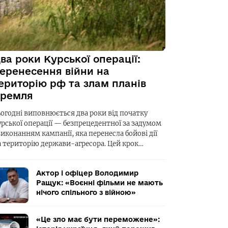
ва роки Курської операції:
еренесення війни на
ериторію рф та злам планів
ремля
ьогодні виповнюється два роки від початку
урської операції — безпрецедентної за задумом
виконанням кампанії, яка перенесла бойові дії
а територію держави-агресора. Цей крок…
Актор і офіцер Володимир
Ращук: «Воєнні фільми не мають
нічого спільного з війною»
«Це зло має бути переможене»: