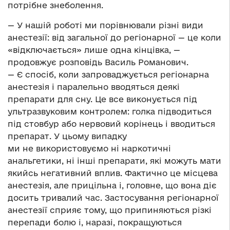
потрібне знеболення.
— У нашій роботі ми порівнювали різні види
анестезії: від загальної до регіонарної — це коли
«відключається» лише одна кінцівка, —
продовжує розповідь Василь Романович.
— Є спосіб, коли запроваджується регіонарна
анестезія і паралельно вводяться деякі
препарати для сну. Це все виконується під
ультразвуковим контролем: голка підводиться
під стовбур або нервовий корінець і вводиться
препарат. У цьому випадку
ми не використовуємо ні наркотичні
анальгетики, ні інші препарати, які можуть мати
якийсь негативний вплив. Фактично це місцева
анестезія, але прицільна і, головне, що вона діє
досить тривалий час. Застосування регіонарної
анестезії сприяє тому, що припиняються різкі
перепади болю і, наразі, покращуються