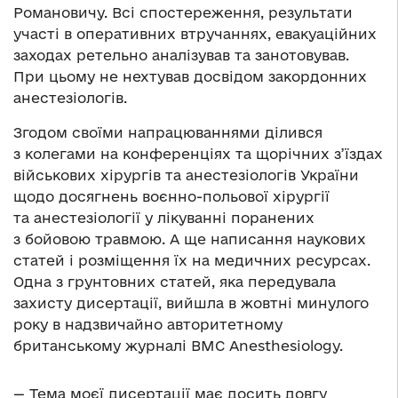
Романовичу. Всі спостереження, результати
участі в оперативних втручаннях, евакуаційних
заходах ретельно аналізував та занотовував.
При цьому не нехтував досвідом закордонних
анестезіологів.
Згодом своїми напрацюваннями ділився
з колегами на конференціях та щорічних з’їздах
військових хірургів та анестезіологів України
щодо досягнень воєнно-польової хірургії
та анестезіології у лікуванні поранених
з бойовою травмою. А ще написання наукових
статей і розміщення їх на медичних ресурсах.
Одна з грунтовних статей, яка передувала
захисту дисертації, вийшла в жовтні минулого
року в надзвичайно авторитетному
британському журналі BMC Anesthesiology.
— Тема моєї дисертації має досить довгу