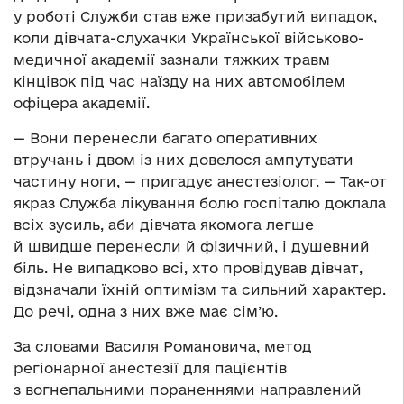
у роботі Служби став вже призабутий випадок,
коли дівчата-слухачки Української військово-
медичної академії зазнали тяжких травм
кінцівок під час наїзду на них автомобілем
офіцера академії.
— Вони перенесли багато оперативних
втручань і двом із них довелося ампутувати
частину ноги, — пригадує анестезіолог. — Так-от
якраз Служба лікування болю госпіталю доклала
всіх зусиль, аби дівчата якомога легше
й швидше перенесли й фізичний, і душевний
біль. Не випадково всі, хто провідував дівчат,
відзначали їхній оптимізм та сильний характер.
До речі, одна з них вже має сім’ю.
За словами Василя Романовича, метод
регіонарної анестезії для пацієнтів
з вогнепальними пораненнями направлений