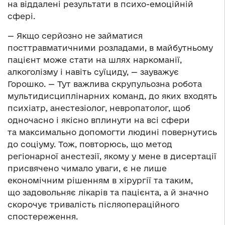
на віддалені результати в психо-емоційній
сфері.
— Якщо серйозно не займатися
посттравматичними розладами, в майбутньому
пацієнт може стати на шлях наркоманії,
алкоголізму і навіть суїциду, — зауважує
Горошко. — Тут важлива скрупульозна робота
мультидисциплінарних команд, до яких входять
психіатр, анестезіолог, невропатолог, щоб
одночасно і якісно вплинути на всі сфери
та максимально допомогти людині повернутись
до соціуму. Тож, повторюсь, що метод
регіонарної анестезії, якому у мене в дисертації
присвячено чимало уваги, є не лише
економічним рішенням в хірургії та таким,
що задовольняє лікарів та пацієнта, а й значно
скорочує тривалість післяопераційного
спостереження.