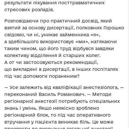
результати лікування посттравматичних
стресових розладів.
Розповідаючи про практичний досвід, який
взятий за основу дисертації, полковник Горошко
свідомо, чи ні, уникає займенника «я»,
а здебільшого використовує «ми», натякаючи
таким чином, що його труд відбувся завдяки
колективу відділення й старших колег.
А от чи застосовуються рекомендації,
що викладені в дисертації, в інших госпіталях
під час допомоги пораненим?
— Усе залежить від кваліфікації анестезіолога, —
переконаний Василь Романович. — Методи
регіонарної анестезії потребують спеціальних
знань і умінь. Якщо неякісно зроблено
регіонарний блок, то під час оперативного
втручання у пацієнта виникає біль. Це може
призвести до виконання загальної анестезії.