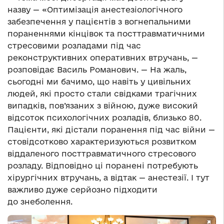
назву — «Оптимізація анестезіологічного
забезпечення у пацієнтів з вогнепальними
пораненнями кінцівок та посттравматичними
стресовими розладами під час
реконструктивних оперативних втручань, —
розповідає Василь Романович. — На жаль,
сьогодні ми бачимо, що навіть у цивільних
людей, які просто стали свідками трагічних
випадків, пов’язаних з війною, дуже високий
відсоток психологічних розладів, близько 80.
Пацієнти, які дістали поранення під час війни —
стовідсотково характеризуються розвитком
віддаленого посттравматичного стресового
розладу. Відповідно ці поранені потребують
хірургічних втручань, а відтак — анестезії. І тут
важливо дуже серйозно підходити
до знеболення.