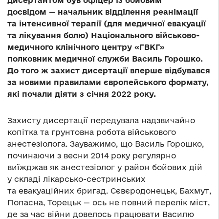
дисертантом був офіцер із бойовим
досвідом — начальник відділення реанімації
та інтенсивної терапії (для медичної евакуації
та лікування болю) Національного військово-
медичного клінічного центру «ГВКГ»
полковник медичної служби Василь Горошко.
До того ж захист дисертації вперше відбувався
за новими правилами європейського формату,
які почали діяти з січня 2022 року.
Захисту дисертації передувала надзвичайно
копітка та грунтовна робота військового
анестезіолога. Зауважимо, що Василь Горошко,
починаючи з весни 2014 року регулярно
виїжджав як анестезіолог у район бойових дій
у складі лікарсько-сестринських
та евакуаційних бригад. Сєвєродонецьк, Бахмут,
Попасна, Торецьк — ось не повний перелік міст,
де за час війни довелось працювати Василю