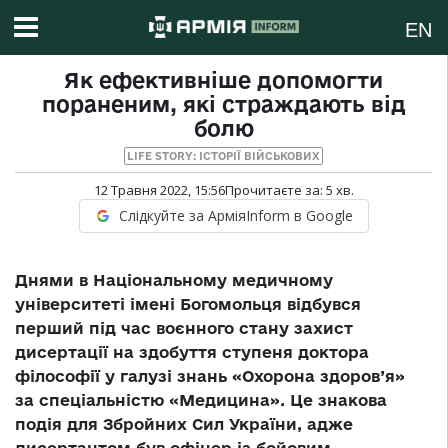
EN
Як ефективніше допомогти
пораненим, які страждають від
болю
LIFE STORY: ІСТОРІЇ ВІЙСЬКОВИХ
12 Травня 2022, 15:56
Прочитаєте за:
5
хв.
Слідкуйте за АрміяInform в Google
Днями в Національному медичному
університеті імені Богомольця відбувся
перший під час воєнного стану захист
дисертації на здобуття ступеня доктора
філософії у галузі знань «Охорона здоров’я»
за спеціальністю «Медицина». Це знакова
подія для Збройних Сил України, адже