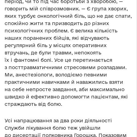
період, чи то під час боротьби з хворобою, —
говорить мій співрозмовник. — Є група хворих,
яких турбує онкологічний біль, що не дає спати,
спокійно жити та призводить до різних
психологічних проблем. Є велика кількість
наших поранених бійців, які відчувають
регулярний біль у місцях оперативних
втручань, де були травми, непокоять
їх і фантомні болі. Усе це перетинається
з посттравматичними стресовими розладами.
Ми, анестезіологи, володіємо певними
практичними навичками й наважились взяти
на себе непросте завдання, аби максимально
швидко й ефективно допомогти пацієнтам, які
страждають від болю.
Усі напрацювання за два роки діяльності
Служби лікування болю теж увійшли
до дисертації полковника Горошка. Показовим