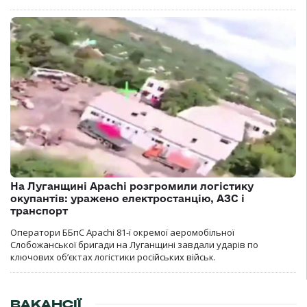
На Луганщині Apachi розгромили логістику
окупантів: уражено електростанцію, АЗС і
транспорт
Оператори ББпС Apachi 81-ї окремої аеромобільної
Слобожанської бригади на Луганщині завдали ударів по
ключових об’єктах логістики російських військ.
ВАКАНСІЇ