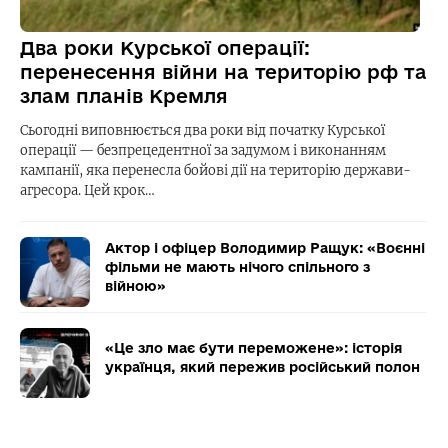
Два роки Курської операції:
перенесення війни на територію рф та
злам планів Кремля
Сьогодні виповнюється два роки від початку Курської
операції — безпрецедентної за задумом і виконанням
кампанії, яка перенесла бойові дії на територію держави-
агресора. Цей крок…
Актор і офіцер Володимир Ращук: «Воєнні
фільми не мають нічого спільного з
війною»
«Це зло має бути переможене»: історія
українця, який пережив російський полон