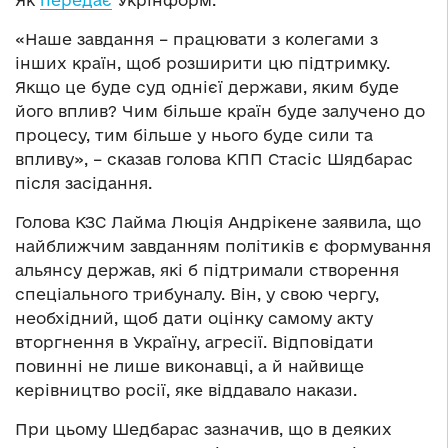
Як
передає
Укрінформ.
«Наше завдання – працювати з колегами з
інших країн, щоб розширити цю підтримку.
Якщо це буде суд однієї держави, яким буде
його вплив? Чим більше країн буде залучено до
процесу, тим більше у нього буде сили та
впливу», – сказав голова КПП Стасіс Шядбарас
після засідання.
Голова КЗС Лайма Люція Андрікене заявила, що
найближчим завданням політиків є формування
альянсу держав, які б підтримали створення
спеціального трибуналу. Він, у свою чергу,
необхідний, щоб дати оцінку самому акту
вторгнення в Україну, агресії. Відповідати
повинні не лише виконавці, а й найвище
керівництво росії, яке віддавало накази.
При цьому Шедбарас зазначив, що в деяких