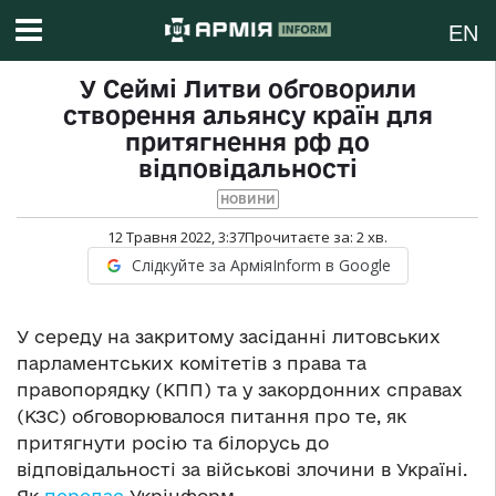
EN
У Сеймі Литви обговорили
створення альянсу країн для
притягнення рф до
відповідальності
НОВИНИ
12 Травня 2022, 3:37
Прочитаєте за:
2
хв.
Слідкуйте за АрміяInform в Google
У середу на закритому засіданні литовських
парламентських комітетів з права та
правопорядку (КПП) та у закордонних справах
(КЗС) обговорювалося питання про те, як
притягнути росію та білорусь до
відповідальності за військові злочини в Україні.