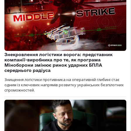
Знекровлення логістики ворога: представник
компанії-виробника про те, як програма
Міноборони змінює ринок ударних БПЛА
середнього радіуса
Знищення логістики противника на оперативній глибині стає
одним із ключових напрямів розвитку українських безпілотних
спроможностей.