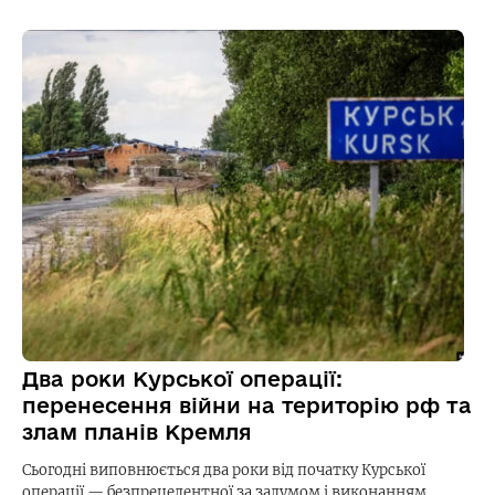
Два роки Курської операції:
перенесення війни на територію рф та
злам планів Кремля
Сьогодні виповнюється два роки від початку Курської
операції — безпрецедентної за задумом і виконанням