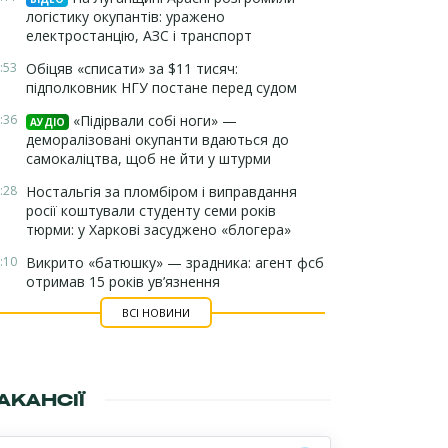
логістику окупантів: уражено
електростанцію, АЗС і транспорт
:53
Обіцяв «списати» за $11 тисяч:
підполковник НГУ постане перед судом
:36
«Підірвали собі ноги» —
АУДІО
деморалізовані окупанти вдаються до
самокаліцтва, щоб не йти у штурми
:28
Ностальгія за пломбіром і виправдання
росії коштували студенту семи років
тюрми: у Харкові засуджено «блогера»
:10
Викрито «батюшку» — зрадника: агент фсб
отримав 15 років ув’язнення
ВСІ НОВИНИ
АКАНСІЇ