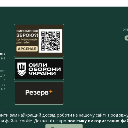
pr
ons
не
orm
Для
м є
 та
 на
 на
чити вам найкращий досвід роботи на нашому сайті. Продовжу
я файлів cookie. Детальніше про
політику використання фай