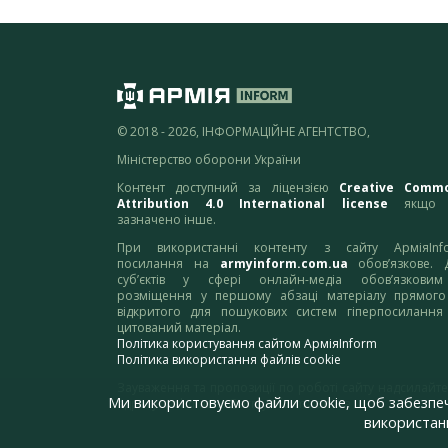
© 2018 - 2026, ІНФОРМАЦІЙНЕ АГЕНТСТВО,
Міністерство оборони України
Контент доступний за ліцензією
Creative Comm
Attribution 4.0 International license
якщо 
зазначено інше.
При використанні контенту з сайту АрміяInf
посилання на
armyinform.com.ua
обов’язкове. 
суб’єктів у сфері онлайн-медіа обов’язкови
розміщення у першому абзаці матеріалу прямого
відкритого для пошукових систем гіперпосилання
цитований матеріал.
Політика користування сайтом АрміяInform
Політика використання файлів cookie
Зауваження та пропозиції по роботі сайту надсилайте
Ми використовуємо файли cookie, щоб забезпе
адресу:
webmaster@armyinform.com.ua
використанн