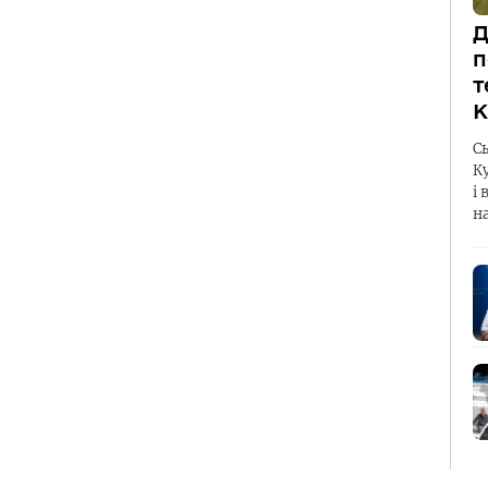
Д
п
т
К
С
К
і 
н