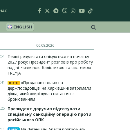
НАС
ENGLISH
06.08.2026
:51
Перші результати очікуються на початку
2027 року: Президент розповів про роботу
над вітчизняною балістикою та системою
FREYJA
:41
«Продавав» вплив на
ФОТО
держпосадовців: на Харківщині затримали
ділка, який «вирішував питання» з
бронюванням
:25
Президент доручив підготувати
спеціальну санкційну операцію проти
російського ОПК
:11
На Луганщині Apachi розгромили
ВІДЕО