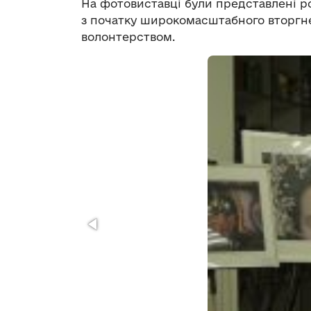
На фотовиставці були представлені ро
з початку широкомасштабного вторгне
волонтерством.