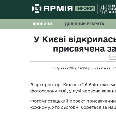
#НОВИНИ
ДОВІДНИК РЕКРУТА
У Києві відкрилас
присвячена з
НО
12 Травня 2022, 19:35
Прочитаєте за:
< 
В артпросторі Київської бібліотеки іме
фотосалону «Ой, у лузі червона калин
Фотомистецький проєкт присвячений 
кожному, хто сьогодні бореться за на