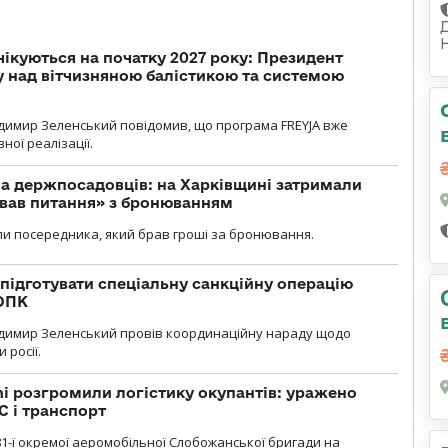
чікуються на початку 2027 року: Президент
у над вітчизняною балістикою та системою
димир Зеленський повідомив, що програма FREYJA вже
ної реалізації.
а держпосадовців: на Харківщині затримали
ував питання» з бронюванням
и посередника, який брав гроші за бронювання.
підготувати спеціальну санкційну операцію
 ОПК
димир Зеленський провів координаційну нараду щодо
 росії.
i розгромили логістику окупантів: уражено
С і транспорт
1-ї окремої аеромобільної Слобожанської бригади на