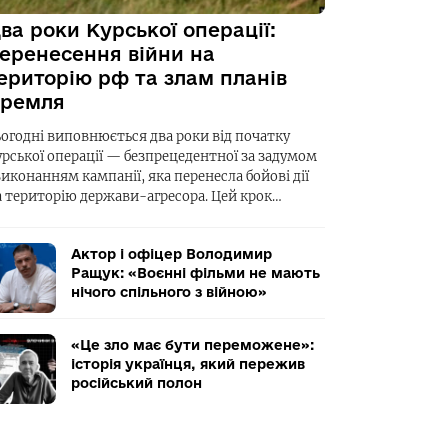
ва роки Курської операції:
еренесення війни на
ериторію рф та злам планів
ремля
ьогодні виповнюється два роки від початку
урської операції — безпрецедентної за задумом
виконанням кампанії, яка перенесла бойові дії
а територію держави-агресора. Цей крок…
Актор і офіцер Володимир
Ращук: «Воєнні фільми не мають
нічого спільного з війною»
«Це зло має бути переможене»:
історія українця, який пережив
російський полон