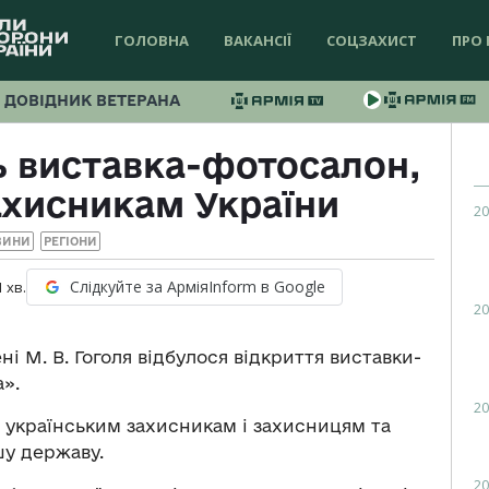
ГОЛОВНА
ВАКАНСІЇ
СОЦЗАХИСТ
ПРО 
ДОВІДНИК ВЕТЕРАНА
ь виставка-фотосалон,
ахисникам України
20
ВИНИ
РЕГІОНИ
Слідкуйте за АрміяInform в Google
1
хв.
20
ні М. В. Гоголя відбулося відкриття виставки-
а».
20
українським захисникам і захисницям та
шу державу.
20