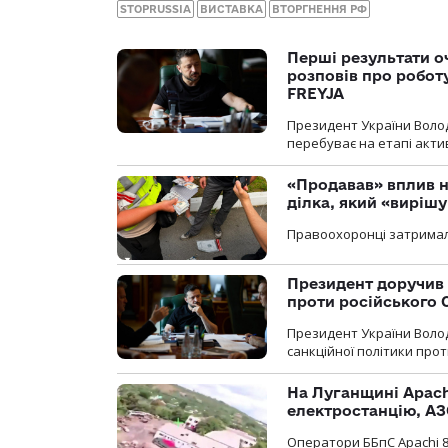
STOPRUSSIA
ВИСТАВКА
ВТОРГНЕННЯ РФ
Перші результати о
розповів про робот
FREYJA
Президент України Воло
перебуває на етапі актив
«Продавав» вплив н
ділка, який «виріш
Правоохоронці затримал
Президент доручив 
проти російського
Президент України Воло
санкційної політики проти
На Луганщині Apach
електростанцію, АЗ
Оператори ББпС Apachi 8