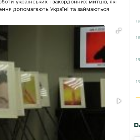
боти українських і закордонних митців, які
ння допомагають Україні та займаються
19
19
19
19
В