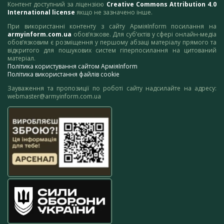
Контент доступний за ліцензією
Creative Commons Attribution 4.0
International license
якщо не зазначено інше.
При використанні контенту з сайту АрміяInform посилання на
armyinform.com.ua
обов’язкове. Для суб’єктів у сфері онлайн-медіа
обов’язковим є розміщення у першому абзаці матеріалу прямого та
відкритого для пошукових систем гіперпосилання на цитований
матеріал.
Політика користування сайтом АрміяInform
Політика використання файлів cookie
Зауваження та пропозиції по роботі сайту надсилайте на адресу:
webmaster@armyinform.com.ua