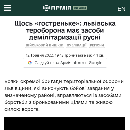
EN
Щось «гостреньке»: львівська
тероборона має засоби
демілітаризації русні
ВІЙСЬКОВИЙ ВИШКІЛ
ПУБЛІКАЦІЇ
РЕГІОНИ
12 Травня 2022, 19:43
Прочитаєте за:
< 1
хв.
Слідкуйте за АрміяInform в Google
Вояки окремої бригади територіальної оборони
Львівщини, які виконують бойові завдання у
визначеному районі, вправляються із засобами
боротьби з броньованими цілями та живою
силою ворога.