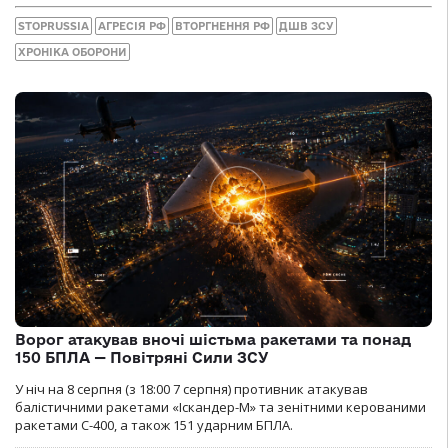
STOPRUSSIA
АГРЕСІЯ РФ
ВТОРГНЕННЯ РФ
ДШВ ЗСУ
ХРОНІКА ОБОРОНИ
Ворог атакував вночі шістьма ракетами та понад
150 БПЛА — Повітряні Сили ЗСУ
У ніч на 8 серпня (з 18:00 7 серпня) противник атакував
балістичними ракетами «Іскандер-М» та зенітними керованими
ракетами С-400, а також 151 ударним БПЛА.