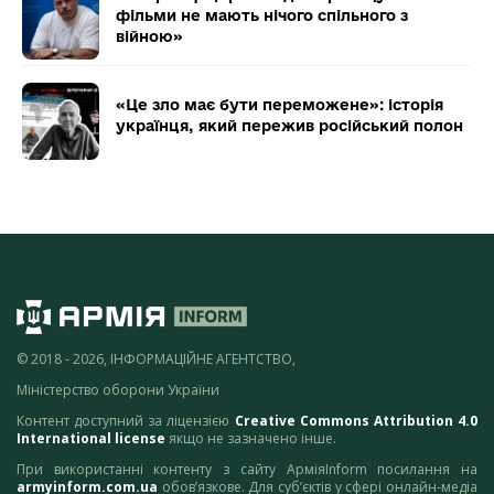
фільми не мають нічого спільного з
війною»
«Це зло має бути переможене»: історія
українця, який пережив російський полон
© 2018 - 2026, ІНФОРМАЦІЙНЕ АГЕНТСТВО,
Міністерство оборони України
Контент доступний за ліцензією
Creative Commons Attribution 4.0
International license
якщо не зазначено інше.
При використанні контенту з сайту АрміяInform посилання на
armyinform.com.ua
обов’язкове. Для суб’єктів у сфері онлайн-медіа