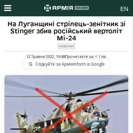
EN
На Луганщині стрілець-зенітник зі
Stinger збив російський вертоліт
Мі-24
НОВИНИ
12 Травня 2022, 19:48
Прочитаєте за:
< 1
хв.
Слідкуйте за АрміяInform в Google