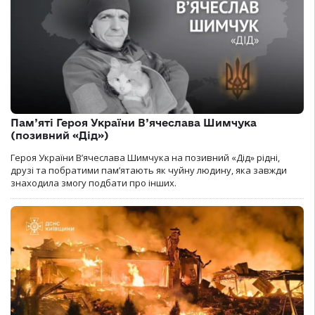
Пам’яті Героя України В’ячеслава Шимчука
(позивний «Дід»)
Героя України В’ячеслава Шимчука на позивний «Дід» рідні,
друзі та побратими пам’ятають як чуйну людину, яка завжди
знаходила змогу подбати про інших.