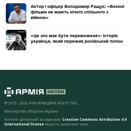
Актор і офіцер Володимир Ращук: «Воєнні
фільми не мають нічого спільного з
війною»
«Це зло має бути переможене»: історія
українця, який пережив російський полон
© 2018 - 2026, ІНФОРМАЦІЙНЕ АГЕНТСТВО,
Міністерство оборони України
Контент доступний за ліцензією
Creative Commons Attribution 4.0
International license
якщо не зазначено інше.