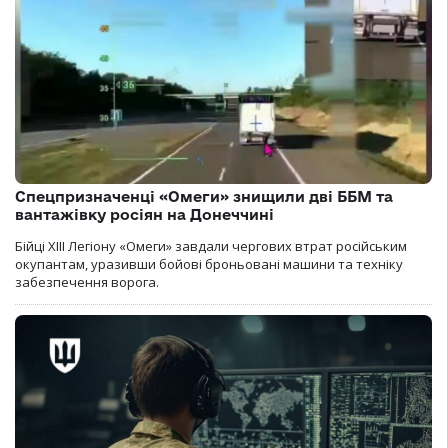
Спецпризначенці «Омеги» знищили дві ББМ та
вантажівку росіян на Донеччині
Бійці ХІІІ Легіону «Омеги» завдали чергових втрат російським
окупантам, уразивши бойові броньовані машини та техніку
забезпечення ворога.