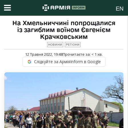
EN
На Хмельниччині попрощалися
із загиблим воїном Євгенієм
Крачковським
НОВИНИ
РЕГІОНИ
12 Травня 2022, 19:48
Прочитаєте за:
< 1
хв.
Слідкуйте за АрміяInform в Google