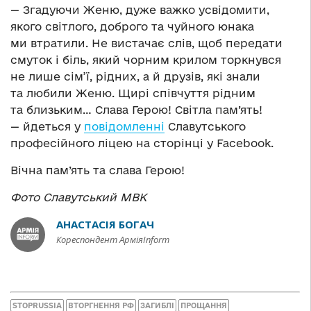
— Згадуючи Женю, дуже важко усвідомити,
якого світлого, доброго та чуйного юнака
ми втратили. Не вистачає слів, щоб передати
смуток і біль, який чорним крилом торкнувся
не лише сім’ї, рідних, а й друзів, які знали
та любили Женю. Щирі співчуття рідним
та близьким… Слава Герою! Світла пам’ять!
— йдеться у
повідомленні
Славутського
професійного ліцею на сторінці у Facebook.
Вічна пам’ять та слава Герою!
Фото Славутський МВК
АНАСТАСІЯ БОГАЧ
Кореспондент АрміяInform
STOPRUSSIA
ВТОРГНЕННЯ РФ
ЗАГИБЛІ
ПРОЩАННЯ