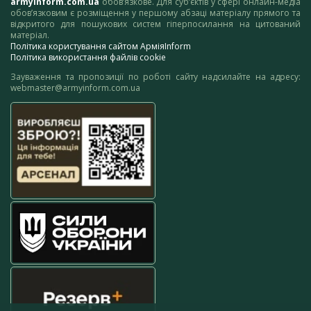
armyinform.com.ua
обов’язкове. Для суб’єктів у сфері онлайн-медіа
обов’язковим є розміщення у першому абзаці матеріалу прямого та
відкритого для пошукових систем гіперпосилання на цитований
матеріал.
Політика користування сайтом АрміяInform
Політика використання файлів cookie
Зауваження та пропозиції по роботі сайту надсилайте на адресу:
webmaster@armyinform.com.ua