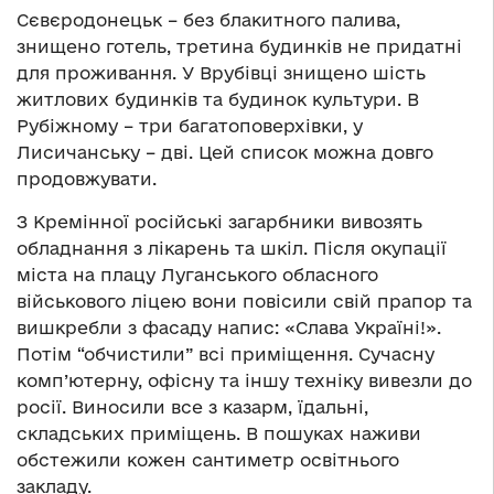
Сєвєродонецьк – без блакитного палива,
знищено готель, третина будинків не придатні
для проживання. У Врубівці знищено шість
житлових будинків та будинок культури. В
Рубіжному – три багатоповерхівки, у
Лисичанську – дві. Цей список можна довго
продовжувати.
З Кремінної російські загарбники вивозять
обладнання з лікарень та шкіл. Після окупації
міста на плацу Луганського обласного
військового ліцею вони повісили свій прапор та
вишкребли з фасаду напис: «Слава Україні!».
Потім “обчистили” всі приміщення. Сучасну
комп’ютерну, офісну та іншу техніку вивезли до
росії. Виносили все з казарм, їдальні,
складських приміщень. В пошуках наживи
обстежили кожен сантиметр освітнього
закладу.