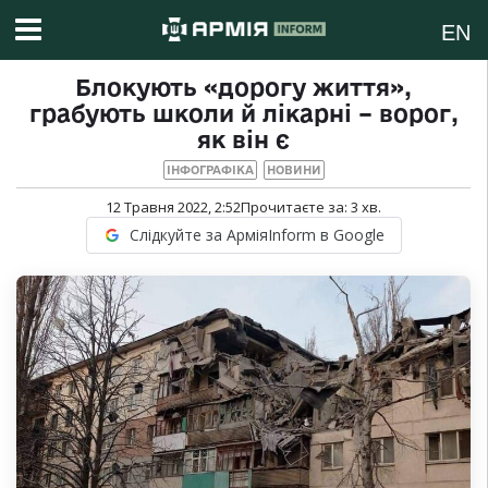
EN
Блокують «дорогу життя»,
грабують школи й лікарні – ворог,
як він є
ІНФОГРАФІКА
НОВИНИ
12 Травня 2022, 2:52
Прочитаєте за:
3
хв.
Слідкуйте за АрміяInform в Google