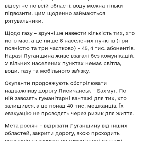
відсутнє по всій області: воду можна тільки
підвозити. Цим щоденно займаються
рятувальники.
Щодо газу – зручніше навести кількість тих, хто
його має, а це лише 6 населених пунктів (три
повністю та три частково) – 45, 4 тис. абонентів.
Наразі Луганщина живе взагалі без комунікацій.
У вільних населених пунктах немає світла,
води, газу та мобільного зв’язку.
Окупанти продовжують обстрілювати
надважливу дорогу Лисичанськ – Бахмут. По
ній завозять гуманітарні вантажі для тих, хто
залишився, а це понад 40 тис. мешканців. Їх
евакуацію не проводять через ризик для життя.
Мета росіян – відрізати Луганщину від інших
областей, закрити дорогу, якою проходить
евакуація та завозяться гуманітарні вантажі.