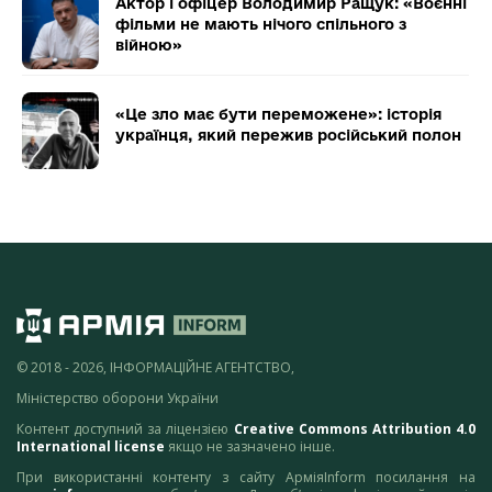
Актор і офіцер Володимир Ращук: «Воєнні
фільми не мають нічого спільного з
війною»
«Це зло має бути переможене»: історія
українця, який пережив російський полон
© 2018 - 2026, ІНФОРМАЦІЙНЕ АГЕНТСТВО,
Міністерство оборони України
Контент доступний за ліцензією
Creative Commons Attribution 4.0
International license
якщо не зазначено інше.
При використанні контенту з сайту АрміяInform посилання на