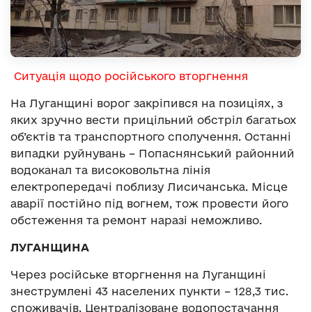
Ситуація щодо російського вторгнення
На Луганщині ворог закріпився на позиціях, з
яких зручно вести прицільний обстріл багатьох
об’єктів та транспортного сполучення. Останні
випадки руйнувань – Попаснянський районний
водоканал та високовольтна лінія
електропередачі поблизу Лисичанська. Місце
аварії постійно під вогнем, тож провести його
обстеження та ремонт наразі неможливо.
ЛУГАНЩИНА
Через російське вторгнення на Луганщині
знеструмлені 43 населених пункти – 128,3 тис.
споживачів. Централізоване водопостачання