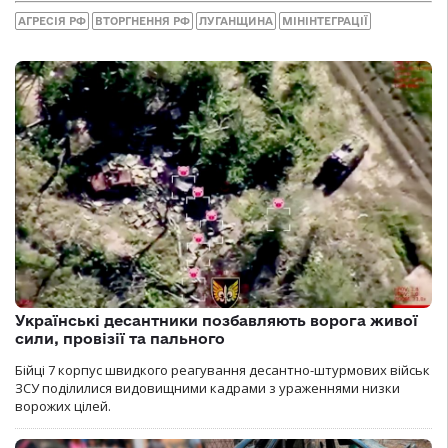
АГРЕСІЯ РФ
ВТОРГНЕННЯ РФ
ЛУГАНЩИНА
МІНІНТЕГРАЦІЇ
Українські десантники позбавляють ворога живої
сили, провізії та пального
Бійці 7 корпус швидкого реагування десантно-штурмових військ
ЗСУ поділилися видовищними кадрами з ураженнями низки
ворожих цілей.