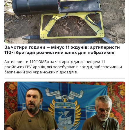
За чотири години — мінус 11 ждунів: артилеристи
110-ї бригади розчистили шлях для побратимів
Артилеристи 110-ї ОМБр за чотири години знищили 11
російських FPV-дронів, які перебували в засідці, забезпечивши
безпечний рух українських підрозділів.