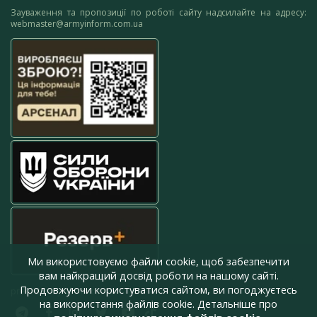
Зауваження та пропозиції по роботі сайту надсилайте на адресу:
webmaster@armyinform.com.ua
Ми використовуємо файли cookie, щоб забезпечити
вам найкращий досвід роботи на нашому сайті.
Продовжуючи користуватися сайтом, ви погоджуєтесь
press@armyinform.com.ua
на використання файлів cookie. Детальніше про