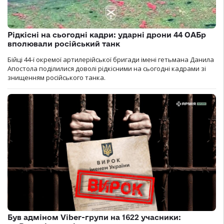
Рідкісні на сьогодні кадри: ударні дрони 44 ОАБр
вполювали російський танк
Бійці 44-ї окремої артилерійської бригади імені гетьмана Данила
Апостола поділилися доволі рідкісними на сьогодні кадрами зі
знищенням російського танка.
Був адміном Viber-групи на 1622 учасники: