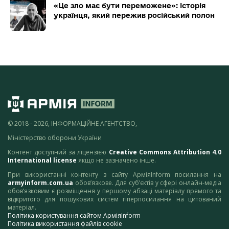
«Це зло має бути переможене»: історія
українця, який пережив російський полон
© 2018 - 2026, ІНФОРМАЦІЙНЕ АГЕНТСТВО,
Міністерство оборони України
Контент доступний за ліцензією
Creative Commons Attribution 4.0
International license
якщо не зазначено інше.
При використанні контенту з сайту АрміяInform посилання на
armyinform.com.ua
обов’язкове. Для суб’єктів у сфері онлайн-медіа
обов’язковим є розміщення у першому абзаці матеріалу прямого та
відкритого для пошукових систем гіперпосилання на цитований
матеріал.
Політика користування сайтом АрміяInform
Політика використання файлів cookie