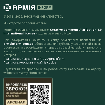
© 2018 - 2026, ІНФОРМАЦІЙНЕ АГЕНТСТВО,
Міністерство оборони України
Контент доступний за ліцензією
Creative Commons Attribution 4.0
International license
якщо не зазначено інше.
При використанні контенту з сайту АрміяInform посилання на
armyinform.com.ua
обов’язкове. Для суб’єктів у сфері онлайн-медіа
обов’язковим є розміщення у першому абзаці матеріалу прямого та
відкритого для пошукових систем гіперпосилання на цитований
матеріал.
Політика користування сайтом АрміяInform
Політика використання файлів cookie
Зауваження та пропозиції по роботі сайту надсилайте на адресу:
webmaster@armyinform.com.ua