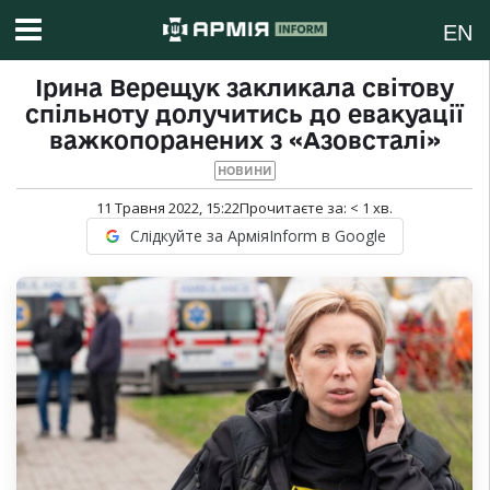
EN
Ірина Верещук закликала світову
спільноту долучитись до евакуації
важкопоранених з «Азовсталі»
НОВИНИ
11 Травня 2022, 15:22
Прочитаєте за:
< 1
хв.
Слідкуйте за АрміяInform в Google