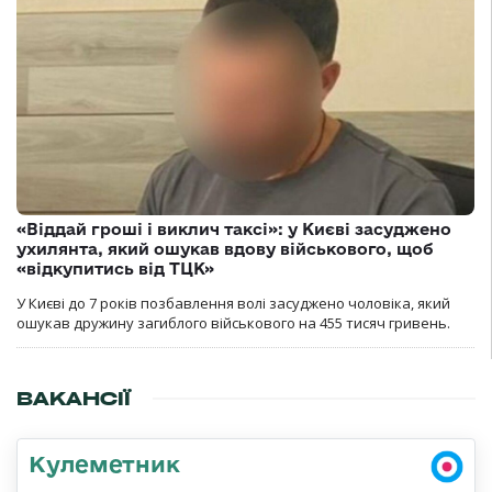
«Віддай гроші і виклич таксі»: у Києві засуджено
ухилянта, який ошукав вдову військового, щоб
«відкупитись від ТЦК»
У Києві до 7 років позбавлення волі засуджено чоловіка, який
ошукав дружину загиблого військового на 455 тисяч гривень.
ВАКАНСІЇ
Кулеметник