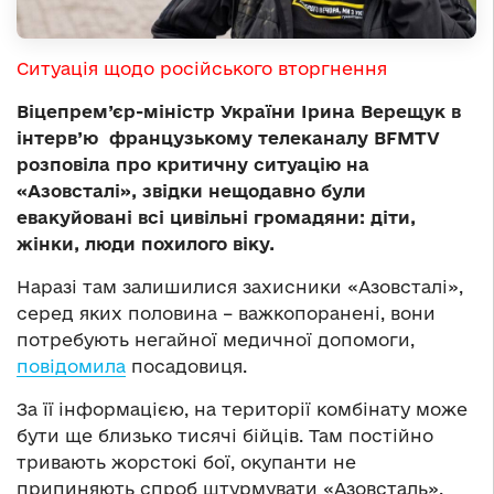
Ситуація щодо російського вторгнення
Віцепрем’єр-міністр України Ірина Верещук в
інтерв’ю французькому телеканалу BFMTV
розповіла про критичну ситуацію на
«
Азовсталі
»
, звідки нещодавно були
евакуйовані всі цивільні громадяни: діти,
жінки, люди похилого віку.
Наразі там залишилися захисники «Азовсталі»,
серед яких половина – важкопоранені, вони
потребують негайної медичної допомоги,
повідомила
посадовиця.
За її інформацією, на території комбінату може
бути ще близько тисячі бійців. Там постійно
тривають жорстокі бої, окупанти не
припиняють спроб штурмувати «Азовсталь»,