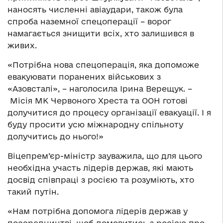
наносять численні авіаудари, також була
спроба наземної спецоперації – ворог
намагається знищити всіх, хто залишився в
живих.
«Потрібна нова спецоперація, яка допоможе
евакуювати поранених військових з
«Азовсталі», – наголосила Ірина Верещук. –
Місія МК Червоного Хреста та ООН готові
долучитися до процесу організації евакуації. І я
буду просити усю міжнародну спільноту
долучитись до нього!»
Віцепрем’єр-міністр зауважила, що для цього
необхідна участь лідерів держав, які мають
досвід співпраці з росією та розуміють, хто
такий путін.
«Нам потрібна допомога лідерів держав у
посередництві, щоб домовитись з росією про