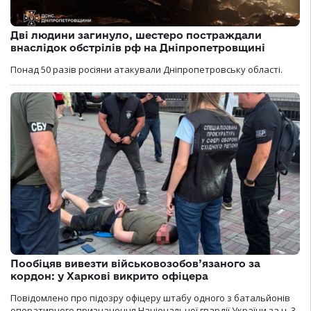
Дві людини загинуло, шестеро постраждали
внаслідок обстрілів рф на Дніпропетровщині
Понад 50 разів росіяни атакували Дніпропетровську області.
Пообіцяв вивезти військовозобов’язаного за
кордон: у Харкові викрито офіцера
Повідомлено про підозру офіцеру штабу одного з батальйонів
оперативного призначення Національної гвардії України за ч. 3