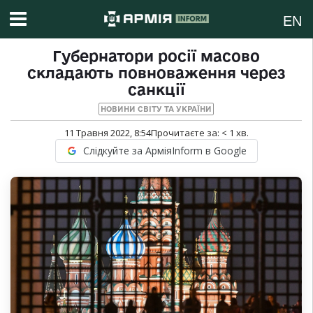
EN
Губернатори росії масово
складають повноваження через
санкції
НОВИНИ СВІТУ ТА УКРАЇНИ
11 Травня 2022, 8:54
Прочитаєте за:
< 1
хв.
Слідкуйте за АрміяInform в Google