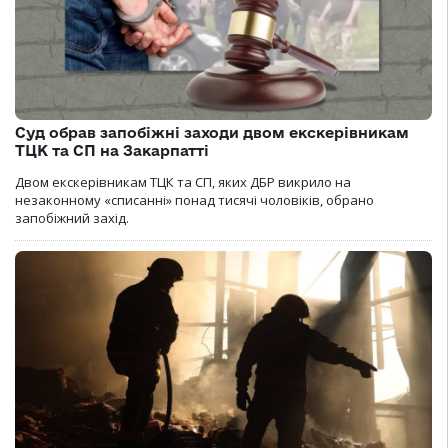
Суд обрав запобіжні заходи двом екскерівникам
ТЦК та СП на Закарпатті
Двом екскерівникам ТЦК та СП, яких ДБР викрило на
незаконному «списанні» понад тисячі чоловіків, обрано
запобіжний захід.