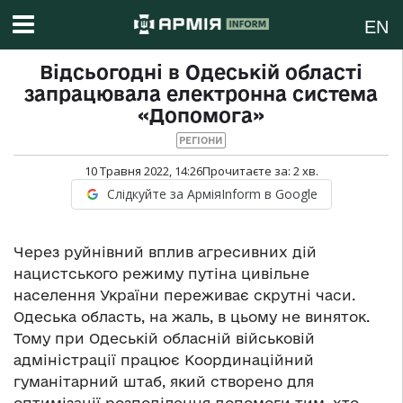
EN
Відсьогодні в Одеській області
запрацювала електронна система
«Допомога»
РЕГІОНИ
10 Травня 2022, 14:26
Прочитаєте за:
2
хв.
Слідкуйте за АрміяInform в Google
Через руйнівний вплив агресивних дій
нацистського режиму путіна цивільне
населення України переживає скрутні часи.
Одеська область, на жаль, в цьому не виняток.
Тому при Одеській обласній військовій
адміністрації працює Координаційний
гуманітарний штаб, який створено для