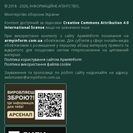
© 2018 - 2026, ІНФОРМАЦІЙНЕ АГЕНТСТВО,
Міністерство оборони України
Контент доступний за ліцензією
Creative Commons Attribution 4.0
International license
якщо не зазначено інше.
При використанні контенту з сайту АрміяInform посилання на
armyinform.com.ua
обов’язкове. Для суб’єктів у сфері онлайн-медіа
обов’язковим є розміщення у першому абзаці матеріалу прямого та
відкритого для пошукових систем гіперпосилання на цитований
матеріал.
Політика користування сайтом АрміяInform
Політика використання файлів cookie
Зауваження та пропозиції по роботі сайту надсилайте на адресу:
webmaster@armyinform.com.ua