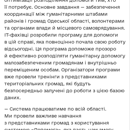
оптимізації розподілення допомоги тим, хто
її потребує. Основне завдання — забезпечення
координації між гуманітарними штабами
районів і громад Одеської області, волонтерами
та органами влади й місцевого самоврядування.
IT-фахівці розробили програму для допомоги
в цій справі, яка повноцінно почала свою роботу
відсьогодні. Ця програма допоможе прозоро
й ефективно розподіляти гуманітарну допомогу
малозабезпеченим громадянам і внутрішньо
переміщеним особам. Організатори програми
вже провели тренінги з представниками
територіальних громад, які будуть
безпосередньо залучені до роботи з цією базою
даних.
— Система працюватиме по всій області.
Ми провели важливе навчання
з представниками громад з користування
системою «Допомога», яка дасть нам змогу