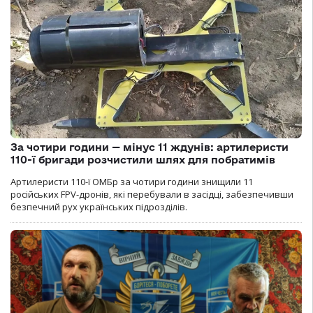
За чотири години — мінус 11 ждунів: артилеристи
110-ї бригади розчистили шлях для побратимів
Артилеристи 110-ї ОМБр за чотири години знищили 11
російських FPV-дронів, які перебували в засідці, забезпечивши
безпечний рух українських підрозділів.