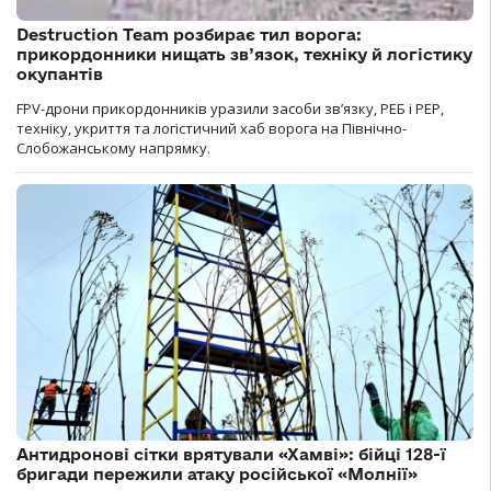
Destruction Team розбирає тил ворога:
прикордонники нищать зв’язок, техніку й логістику
окупантів
FPV-дрони прикордонників уразили засоби зв’язку, РЕБ і РЕР,
техніку, укриття та логістичний хаб ворога на Північно-
Слобожанському напрямку.
Антидронові сітки врятували «Хамві»: бійці 128-ї
бригади пережили атаку російської «Молнії»