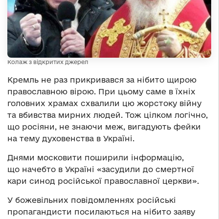
Колаж з відкритих джерел
Кремль не раз прикривався за нібито щирою
православною вірою. При цьому саме в їхніх
головних храмах схвалили цю жорстоку війну
та вбивства мирних людей. Тож цілком логічно,
що росіяни, не знаючи меж, вигадують фейки
на тему духовенства в Україні.
Днями московити поширили інформацію,
що начебто в Україні «засудили до смертної
кари синод російської православної церкви».
У божевільних повідомленнях російські
пропагандисти посилаються на нібито заяву