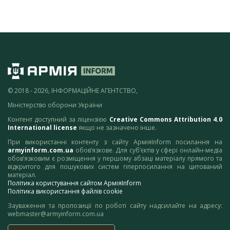
© 2018 - 2026, ІНФОРМАЦІЙНЕ АГЕНТСТВО,
Міністерство оборони України
Контент доступний за ліцензією
Creative Commons Attribution 4.0
International license
якщо не зазначено інше.
При використанні контенту з сайту АрміяInform посилання на
armyinform.com.ua
обов’язкове. Для суб’єктів у сфері онлайн-медіа
обов’язковим є розміщення у першому абзаці матеріалу прямого та
відкритого для пошукових систем гіперпосилання на цитований
матеріал.
Політика користування сайтом АрміяInform
Політика використання файлів cookie
Зауваження та пропозиції по роботі сайту надсилайте на адресу:
webmaster@armyinform.com.ua