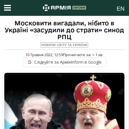
EN
Московити вигадали, нібито в
Україні «засудили до страти» синод
РПЦ
НОВИНИ СВІТУ ТА УКРАЇНИ
10 Травня 2022, 12:59
Прочитаєте за:
< 1
хв.
Слідкуйте за АрміяInform в Google