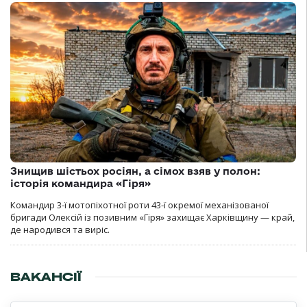
Знищив шістьох росіян, а сімох взяв у полон:
історія командира «Гіря»
Командир 3-ї мотопіхотної роти 43-ї окремої механізованої
бригади Олексій із позивним «Гіря» захищає Харківщину — край,
де народився та виріс.
ВАКАНСІЇ