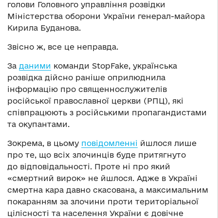
голови Головного управління розвідки
Міністерства оборони України генерал-майора
Кирила Буданова.
Звісно ж, все це неправда.
За
даними
команди StopFake, українська
розвідка дійсно раніше оприлюднила
інформацію про священнослужителів
російської православної церкви (РПЦ), які
співпрацюють з російськими пропагандистами
та окупантами.
Зокрема, в цьому
повідомленні
йшлося лише
про те, що всіх злочинців буде притягнуто
до відповідальності. Проте ні про який
«смертний вирок» не йшлося. Адже в Україні
смертна кара давно скасована, а максимальним
покаранням за злочини проти територіальної
цілісності та населення України є довічне