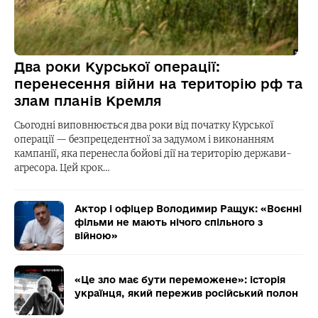
Два роки Курської операції:
перенесення війни на територію рф та
злам планів Кремля
Сьогодні виповнюється два роки від початку Курської
операції — безпрецедентної за задумом і виконанням
кампанії, яка перенесла бойові дії на територію держави-
агресора. Цей крок…
Актор і офіцер Володимир Ращук: «Воєнні
фільми не мають нічого спільного з
війною»
«Це зло має бути переможене»: історія
українця, який пережив російський полон