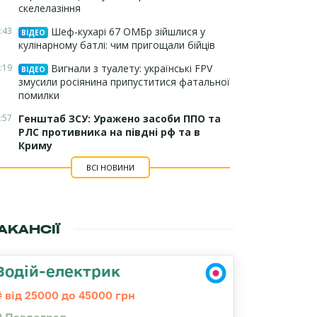
скелелазіння
:43
Шеф-кухарі 67 ОМБр зійшлися у
ВІДЕО
кулінарному батлі: чим пригощали бійців
:19
Вигнали з туалету: українські FPV
ВІДЕО
змусили росіянина припуститися фатальної
помилки
:57
Генштаб ЗСУ: Уражено засоби ППО та
РЛС противника на півдні рф та в
Криму
ВСІ НОВИНИ
АКАНСІЇ
Водій-електрик
від 25000 до 45000 грн