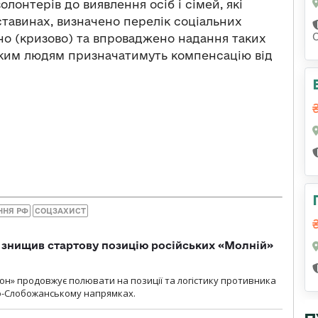
лонтерів до виявлення осіб і сімей, які
тавинах, визначено перелік соціальних
но (кризово) та впроваджено надання таких
ким людям призначатимуть компенсацію від
ННЯ РФ
СОЦЗАХИСТ
 знищив стартову позицію російських «Молній»
н» продовжує полювати на позиції та логістику противника
но-Слобожанському напрямках.