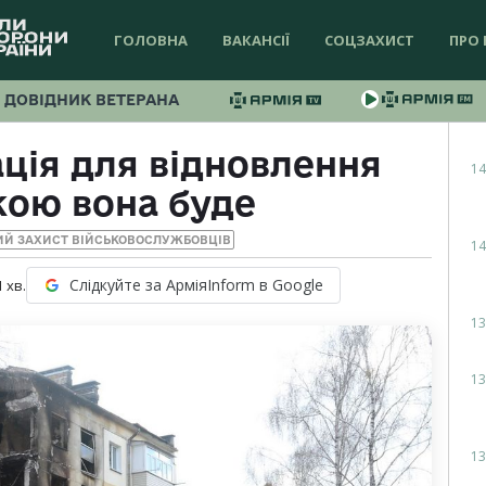
ГОЛОВНА
ВАКАНСІЇ
СОЦЗАХИСТ
ПРО 
ДОВІДНИК ВЕТЕРАНА
ація для відновлення
14
кою вона буде
ИЙ ЗАХИСТ ВІЙСЬКОВОСЛУЖБОВЦІВ
14
Слідкуйте за АрміяInform в Google
1
хв.
13
13
13