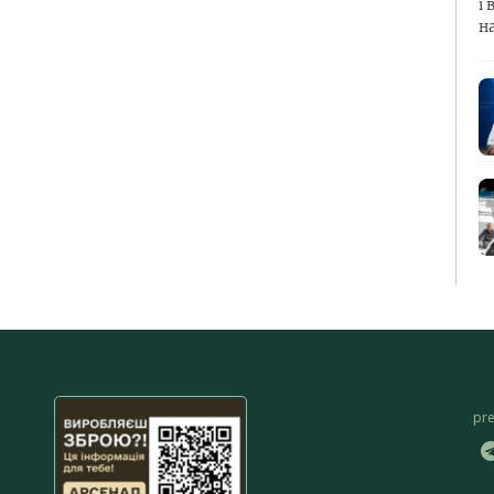
і 
н
pr