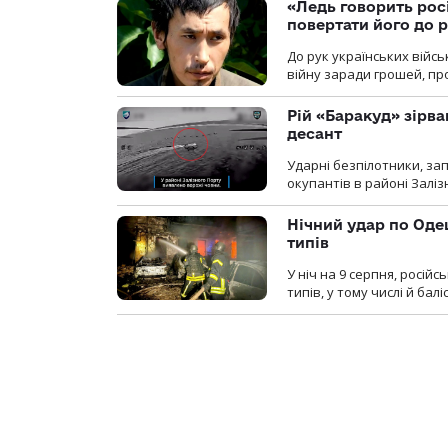
«Ледь говорить рос
повертати його до 
До рук українських війсь
війну заради грошей, про
Рій «Баракуд» зірв
десант
Ударні безпілотники, за
окупантів в районі Залі
Нічний удар по Одещ
типів
У ніч на 9 серпня, росій
типів, у тому числі й бал