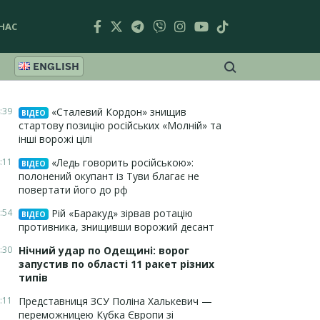
НАС
ENGLISH
:39
«Сталевий Кордон» знищив
ВІДЕО
стартову позицію російських «Молній» та
інші ворожі цілі
:11
«Ледь говорить російською»:
ВІДЕО
полонений окупант із Туви благає не
повертати його до рф
:54
Рій «Баракуд» зірвав ротацію
ВІДЕО
противника, знищивши ворожий десант
:30
Нічний удар по Одещині: ворог
запустив по області 11 ракет різних
типів
:11
Представниця ЗСУ Поліна Халькевич —
переможницею Кубка Європи зі