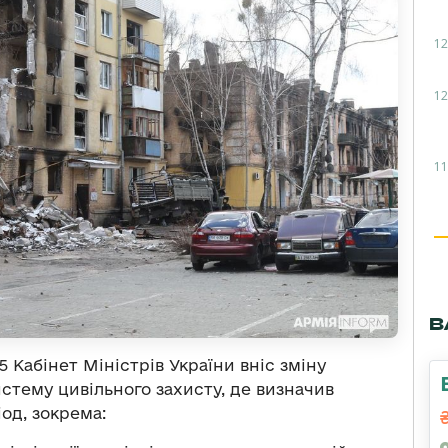
12
12
11
В
5 Кабінет Міністрів України вніс зміну
тему цивільного захисту, де визначив
од, зокрема: