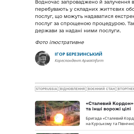
Водночас запроваджено й залучення во
перебувають у складних життєвих обс
послуг, що можуть надаватися екстре
послуг за спрощеною процедурою. Та
держави за надані ними послуги.
Фото ілюстративне
ІГОР БЕРЕЗИНСЬКИЙ
Кореспондент АрміяInform
STOPRUSSIA
ВІДНОВЛЕННЯ
ВОЄННИЙ СТАН
ВТОРГНЕ
«Сталевий Кордон»
та інші ворожі цілі
Бригада «Сталевий Кордо
на Курському та Північ