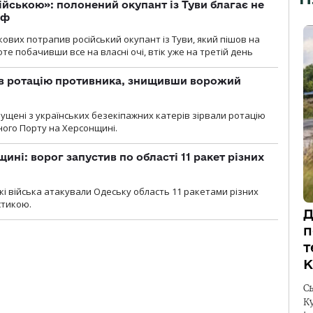
П
ійською»: полонений окупант із Туви благає не
рф
кових потрапив російський окупант із Туви, який пішов на
те побачивши все на власні очі, втік уже на третій день
ав ротацію противника, знищивши ворожий
пущені з українських безекіпажних катерів зірвали ротацію
зного Порту на Херсонщині.
ині: ворог запустив по області 11 ракет різних
ські війська атакували Одеську область 11 ракетами різних
істикою.
Д
п
т
К
С
К