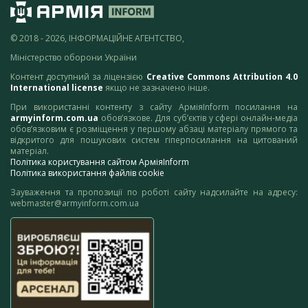
© 2018 - 2026, ІНФОРМАЦІЙНЕ АГЕНТСТВО,
Міністерство оборони України
Контент доступний за ліцензією
Creative Commons Attribution 4.0
International license
якщо не зазначено інше.
При використанні контенту з сайту АрміяInform посилання на
armyinform.com.ua
обов’язкове. Для суб’єктів у сфері онлайн-медіа
обов’язковим є розміщення у першому абзаці матеріалу прямого та
відкритого для пошукових систем гіперпосилання на цитований
матеріал.
Політика користування сайтом АрміяInform
Політика використання файлів cookie
Зауваження та пропозиції по роботі сайту надсилайте на адресу:
webmaster@armyinform.com.ua