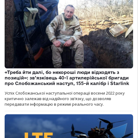
«Треба йти далі, бо нехороші люди відходять з
позицій»: зв’язківець 40-ї артилерійської бригади
про Слобожанський наступ, 155-й калібр і Starlink
Успіх Слобожанської наступальної операції восени 2022 року
критично залежав від надійного зв’язку, що дозволяв
передавати інформацію в режимі реального часу.