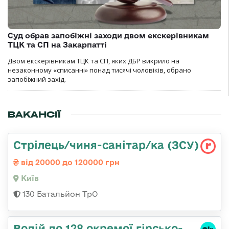
Суд обрав запобіжні заходи двом екскерівникам
ТЦК та СП на Закарпатті
Двом екскерівникам ТЦК та СП, яких ДБР викрило на
незаконному «списанні» понад тисячі чоловіків, обрано
запобіжний захід.
ВАКАНСІЇ
Стрілець/чиня-санітар/ка (ЗСУ)
від 20000 до 120000 грн
Київ
130 Батальйон ТрО
Водій до 128 окремої гірсько-