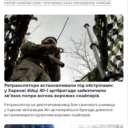
ГЕРОЙ УКРАЇНИ
ОЛЕГ ГЕГЕЧКОРА
УКАЗ ПРЕЗИДЕНТА УКРАЇНИ
Ретранслятори встановлювали під обстрілами:
у Харкові бійці 40-ї артбригади забезпечили
зв’язок попри вогонь ворожих снайперів
Ретранслятор на дев’ятиповерхівці біля танкового училища
у Харкові зв’язківцям 40-ї артилерійської бригади довелося
встановлювати під вогнем ворожих снайперів.