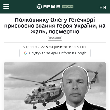
EN
Полковнику Олегу Гегечкорі
присвоєно звання Героя України, на
жаль, посмертно
НОВИНИ
9 Травня 2022, 9:40
Прочитаєте за:
< 1
хв.
Слідкуйте за АрміяInform в Google