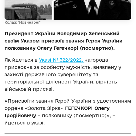
Колаж "Новинарні"
Президент України Володимир Зеленський
своїм Указом присвоїв звання Героя України
полковнику Олегу Гегечкорі (посмертно).
Як йдеться в
Указі № 322/2022,
нагорода
присвоєна за особисту мужність, виявлену у
захисті державного суверенітету та
територіальної цілісності України, вірність
військовій присязі.
«Присвоїти звання Герой України з удостоєнням
ордена «Золота Зірка»
ГЕГЕЧКОРІ Олегу
Іродійовичу
– полковнику (посмертно)», –
йдеться в указі.