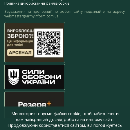
Політика використання файлів cookie
Зауваження та пропозиції по роботі сайту надсилайте на адресу:
webmaster@armyinform.com.ua
Ми використовуємо файли cookie, щоб забезпечити
вам найкращий досвід роботи на нашому сайті.
Продовжуючи користуватися сайтом, ви погоджуєтесь
press@armyinform.com.ua