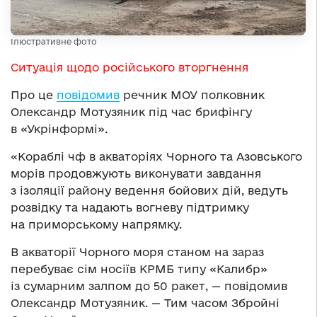
Ілюстративне фото
Ситуація щодо російського вторгнення
Про це
повідомив
речник МОУ полковник
Олександр Мотузяник під час брифінгу
в «Укрінформі».
«Кораблі чф в акваторіях Чорного та Азовського
морів продовжують виконувати завдання
з ізоляції району ведення бойових дій, ведуть
розвідку та надають вогневу підтримку
на приморському напрямку.
В акваторії Чорного моря станом на зараз
перебуває сім носіїв КРМБ типу «Калибр»
із сумарним залпом до 50 ракет, — повідомив
Олександр Мотузяник. — Тим часом Збройні