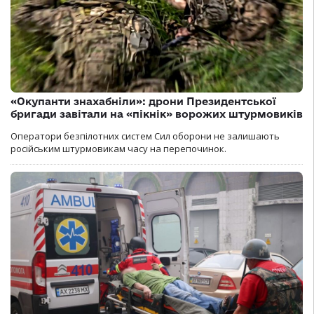
«Окупанти знахабніли»: дрони Президентської
бригади завітали на «пікнік» ворожих штурмовиків
Оператори безпілотних систем Сил оборони не залишають
російським штурмовикам часу на перепочинок.