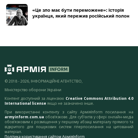
«Це зло має бути переможене»: історія
українця, який пережив російський полон
© 2018 - 2026, ІНФОРМАЦІЙНЕ АГЕНТСТВО,
Міністерство оборони України
Контент доступний за ліцензією
Creative Commons Attribution 4.0
International license
якщо не зазначено інше.
При використанні контенту з сайту АрміяInform посилання на
armyinform.com.ua
обов’язкове. Для суб’єктів у сфері онлайн-медіа
обов’язковим є розміщення у першому абзаці матеріалу прямого та
відкритого для пошукових систем гіперпосилання на цитований
матеріал.
Політика користування сайтом АрміяInform