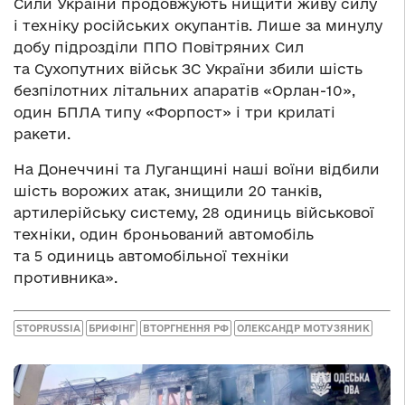
Сили України продовжують нищити живу силу
і техніку російських окупантів. Лише за минулу
добу підрозділи ППО Повітряних Сил
та Сухопутних військ ЗС України збили шість
безпілотних літальних апаратів «Орлан-10»,
один БПЛА типу «Форпост» і три крилаті
ракети.
На Донеччині та Луганщині наші воїни відбили
шість ворожих атак, знищили 20 танків,
артилерійську систему, 28 одиниць військової
техніки, один броньований автомобіль
та 5 одиниць автомобільної техніки
противника».
STOPRUSSIA
БРИФІНГ
ВТОРГНЕННЯ РФ
ОЛЕКСАНДР МОТУЗЯНИК