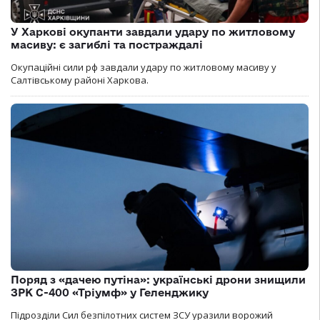
У Харкові окупанти завдали удару по житловому
масиву: є загиблі та постраждалі
Окупаційні сили рф завдали удару по житловому масиву у
Салтівському районі Харкова.
Поряд з «дачею путіна»: українські дрони знищили
ЗРК С-400 «Тріумф» у Геленджику
Підрозділи Сил безпілотних систем ЗСУ уразили ворожий