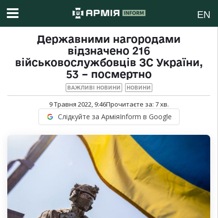
EN
Державними нагородами
відзначено 216
військовослужбовців ЗС України,
53 – посмертно
ВАЖЛИВІ НОВИНИ
НОВИНИ
9 Травня 2022, 9:46
Прочитаєте за:
7
хв.
Слідкуйте за АрміяInform в Google