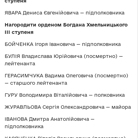
ступеня
ЯВАРА Дениса Євгенійовича — підполковника
Нагородити орденом Богдана Хмельницького
ІІІ ступеня
БОЙЧЕНКА Ігоря Івановича — підполковника
БУЛІЯ Владислава Юрійовича (посмертно) —
лейтенанта
ГЕРАСИМЧУКА Вадима Олеговича (посмертно)
— старшого лейтенанта
ГУРУ Володимира Віталійовича — полковника
ЖУРАВЛЬОВА Сергія Олександровича — майора
ІВАНОВА Дмитра Анатолійовича —
підполковника