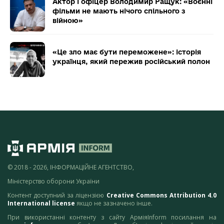
Актор і офіцер Володимир Ращук: «Воєнні
фільми не мають нічого спільного з
війною»
«Це зло має бути переможене»: історія
українця, який пережив російський полон
© 2018 - 2026, ІНФОРМАЦІЙНЕ АГЕНТСТВО,
Міністерство оборони України
Контент доступний за ліцензією
Creative Commons Attribution 4.0
International license
якщо не зазначено інше.
При використанні контенту з сайту АрміяInform посилання на