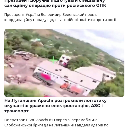
Президент доручив підготувати спеціальну
санкційну операцію проти російського ОПК
Президент України Володимир Зеленський провів
координаційну нараду щодо санкційної політики проти росії.
На Луганщині Apachi розгромили логістику
окупантів: уражено електростанцію, АЗС і
транспорт
Оператори ББпС Apachi 81-ї окремої аеромобільної
Слобожанської бригади на Луганщині завдали ударів по