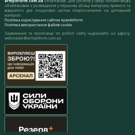
armyinform.com.ua
обов’язкове. Для суб’єктів у сфері онлайн-медіа
обов’язковим є розміщення у першому абзаці матеріалу прямого та
відкритого для пошукових систем гіперпосилання на цитований
матеріал.
Політика користування сайтом АрміяInform
Політика використання файлів cookie
Зауваження та пропозиції по роботі сайту надсилайте на адресу:
webmaster@armyinform.com.ua