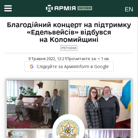
EN
Благодійний концерт на підтримку
«Едельвейсів» відбувся
на Коломийщині
РЕГІОНИ
9 Травня 2022, 12:21
Прочитаєте за:
< 1
хв.
Слідкуйте за АрміяInform в Google