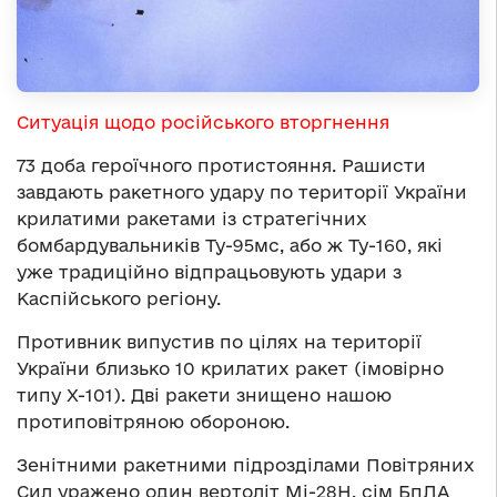
Ситуація щодо російського вторгнення
73 доба героїчного протистояння. Рашисти
завдають ракетного удару по території України
крилатими ракетами із стратегічних
бомбардувальників Ту-95мс, або ж Ту-160, які
уже традиційно відпрацьовують удари з
Каспійського регіону.
Противник випустив по цілях на території
України близько 10 крилатих ракет (імовірно
типу Х-101). Дві ракети знищено нашою
протиповітряною обороною.
Зенітними ракетними підрозділами Повітряних
Сил уражено один вертоліт Мі-28Н, сім БпЛА