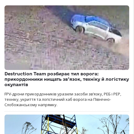
Destruction Team розбирає тил ворога:
прикордонники нищать зв’язок, техніку й логістику
окупантів
FPV-дрони прикордонників уразили засоби зв’язку, РЕБ і РЕР,
техніку, укриття та логістичний хаб ворога на Північно-
Слобожанському напрямку.