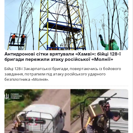
Антидронові сітки врятували «Хамві»: бійці 128-ї
бригади пережили атаку російської «Молнії»
Бійці 128-ї Закарпатської бригади, повертаючись із бойового
завдання, потрапили під атаку російського ударного
безпілотника «Молнія».