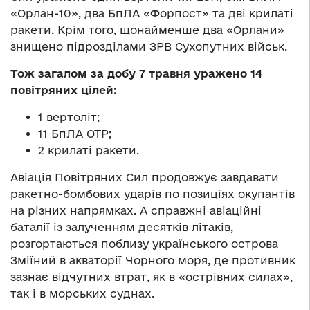
«Орлан-10», два БпЛА «Форпост» та дві крилаті
ракети. Крім того, щонайменше два «Орлани»
знищено підрозділами ЗРВ Сухопутних військ.
Тож загалом за добу 7 травня уражено 14
повітряних цілей:
1 вертоліт;
11 БпЛА ОТР;
2 крилаті ракети.
Авіація Повітряних Сил продовжує завдавати
ракетно-бомбових ударів по позиціях окупантів
на різних напрямках. А справжні авіаційні
баталії із залученням десятків літаків,
розгортаються поблизу українського острова
Зміїний в акваторії Чорного моря, де противник
зазнає відчутних втрат, як в «острівних силах»,
так і в морських суднах.