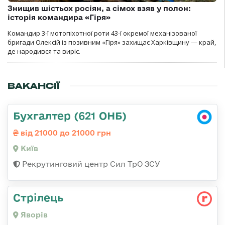
Знищив шістьох росіян, а сімох взяв у полон:
історія командира «Гіря»
Командир 3-ї мотопіхотної роти 43-ї окремої механізованої
бригади Олексій із позивним «Гіря» захищає Харківщину — край,
де народився та виріс.
ВАКАНСІЇ
Бухгалтер (621 ОНБ)
від 21000 до 21000 грн
Київ
Рекрутинговий центр Сил ТрО ЗСУ
Стрілець
Яворів