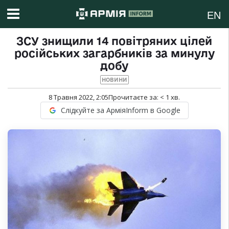
EN
ЗСУ знищили 14 повітряних цілей
російських загарбників за минулу
добу
НОВИНИ
8 Травня 2022, 2:05
Прочитаєте за:
< 1
хв.
Слідкуйте за АрміяInform в Google