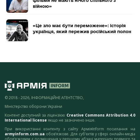
фільми не мають нічого спільного з
війною»
«Це зло має бути переможене»: історія
українця, який пережив російський полон
© 2018 - 2026, ІНФОРМАЦІЙНЕ АГЕНТСТВО,
Міністерство оборони України
Контент доступний за ліцензією
Creative Commons Attribution 4.0
International license
якщо не зазначено інше.
При використанні контенту з сайту АрміяInform посилання на
armyinform.com.ua
обов’язкове. Для суб’єктів у сфері онлайн-медіа
обов’язковим є розміщення у першому абзаці матеріалу прямого та