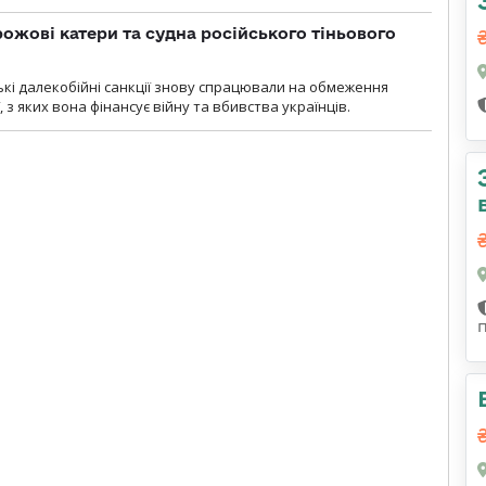
рожові катери та судна російського тіньового
ські далекобійні санкції знову спрацювали на обмеження
, з яких вона фінансує війну та вбивства українців.