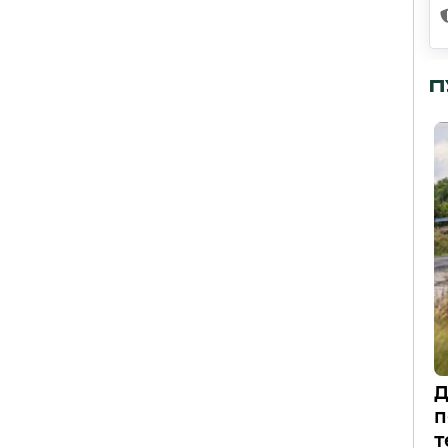
П
Д
п
т