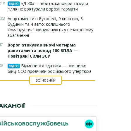
:18
«Д-30» — вбита: капоніри та купи
ВІДЕО
гілля не врятували ворожі гармати
:03
Апартаменти в Буковелі, 9 квартир, 3
будинки та 4 авто: колишнього
командувача звинувачують у незаконному
збагаченні
47
Ворог атакував вночі чотирма
ракетами та понад 100 БПЛА —
Повітряні Сили ЗСУ
29
Відмовився здатися — знищили:
ВІДЕО
бійці ССО провчили російського упертюха
ВСІ НОВИНИ
АКАНСІЇ
військовослужбовець