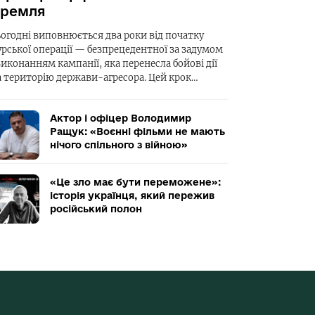
ремля
ьогодні виповнюється два роки від початку
урської операції — безпрецедентної за задумом
виконанням кампанії, яка перенесла бойові дії
а територію держави-агресора. Цей крок…
Актор і офіцер Володимир
Ращук: «Воєнні фільми не мають
нічого спільного з війною»
«Це зло має бути переможене»:
історія українця, який пережив
російський полон