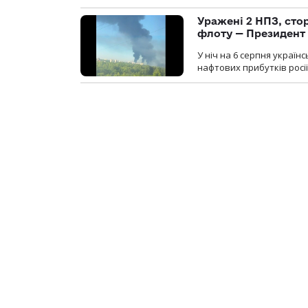
Уражені 2 НПЗ, сто
флоту — Президент
У ніч на 6 серпня україн
нафтових прибутків росії