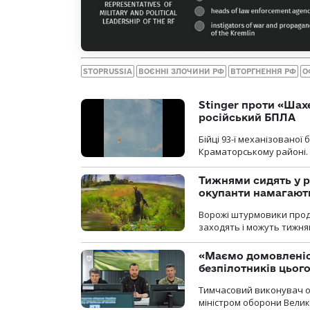
STOPRUSSIA
ВОЄННІ ЗЛОЧИНИ РФ
ВТОРГНЕННЯ РФ
О
Stinger проти «Шах
російський БПЛА
Бійці 93-ї механізовано
Краматорському районі.
Тижнями сидять у р
окупанти намагають
Ворожі штурмовики продо
заходять і можуть тижням
«Маємо домовленіс
безпілотників цьог
Тимчасовий виконувач об
міністром оборони Велико