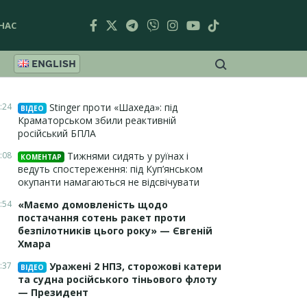
НАС
ENGLISH
:24
Stinger проти «Шахеда»: під
ВІДЕО
Краматорськом збили реактивній
російський БПЛА
:08
Тижнями сидять у руїнах і
КОМЕНТАР
ведуть спостереження: під Куп’янськом
окупанти намагаються не відсвічувати
:54
«Маємо домовленість щодо
постачання сотень ракет проти
безпілотників цього року» — Євгеній
Хмара
:37
Уражені 2 НПЗ, сторожові катери
ВІДЕО
та судна російського тіньового флоту
— Президент