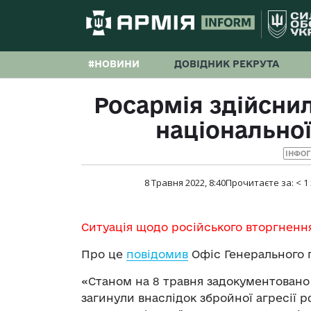
#НОВИНИ
ДОВІДНИК РЕКРУТА
Росармія здійснил
національної
ІНФОГ
8 Травня 2022, 8:40
Прочитаєте за:
< 1
Ситуація щодо російського вторгненн
Про це
повідомив
Офіс Генерального 
«Станом на 8 травня задокументовано 
загинули внаслідок збройної агресії р