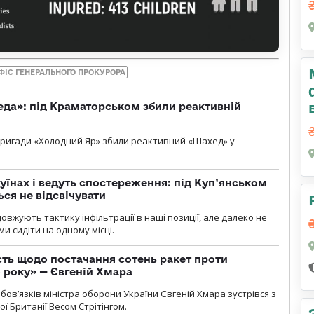
ФІС ГЕНЕРАЛЬНОГО ПРОКУРОРА
еда»: під Краматорськом збили реактивній
ї бригади «Холодний Яр» збили реактивний «Шахед» у
уїнах і ведуть спостереження: під Куп’янськом
ся не відсвічувати
вжують тактику інфільтрації в наші позиції, але далеко не
и сидіти на одному місці.
ть щодо постачання сотень ракет проти
о року» — Євгеній Хмара
ов’язків міністра оборони України Євгеній Хмара зустрівся з
ї Британії Весом Стрітінгом.