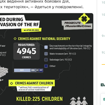
сцях ведення активних бойових дій,
10
х територіях», — йдеться у повідомленні.
10
9:
9:
В