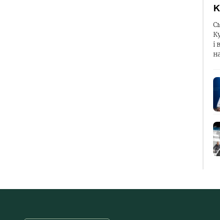
К
С
К
і 
н