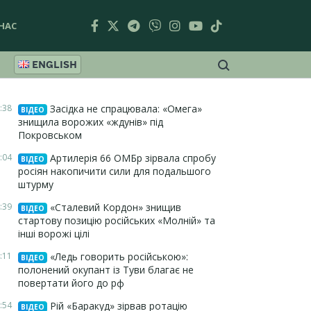
НАС
ENGLISH
:38
Засідка не спрацювала: «Омега»
ВІДЕО
знищила ворожих «ждунів» під
Покровськом
:04
Артилерія 66 ОМБр зірвала спробу
ВІДЕО
росіян накопичити сили для подальшого
штурму
:39
«Сталевий Кордон» знищив
ВІДЕО
стартову позицію російських «Молній» та
інші ворожі цілі
:11
«Ледь говорить російською»:
ВІДЕО
полонений окупант із Туви благає не
повертати його до рф
:54
Рій «Баракуд» зірвав ротацію
ВІДЕО