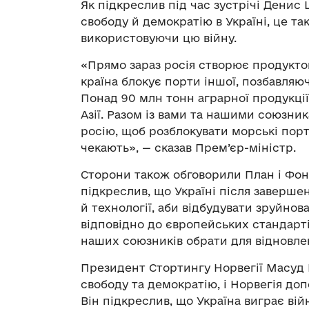
Як підкреслив під час зустрічі Денис 
свободу й демократію в Україні, це та
використовуючи цю війну.
«Прямо зараз росія створює продуктову
країна блокує порти іншої, позбавляю
Понад 90 млн тонн аграрної продукції
Азії. Разом із вами та нашими союзн
росію, щоб розблокувати морські порти
чекають», — сказав Прем’єр-міністр.
Сторони також обговорили План і Фон
підкреслив, що Україні після заверше
й технології, аби відбудувати зруйно
відповідно до європейських стандартів
наших союзників обрати для відновлен
Президент Стортингу Норвегії Масуд Га
свободу та демократію, і Норвегія до
Він підкреслив, що Україна виграє ві