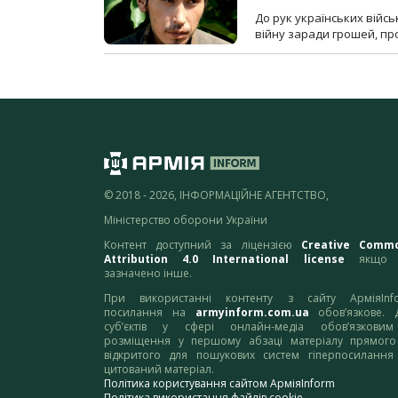
До рук українських війсь
війну заради грошей, про
© 2018 - 2026, ІНФОРМАЦІЙНЕ АГЕНТСТВО,
Міністерство оборони України
Контент доступний за ліцензією
Creative Comm
Attribution 4.0 International license
якщо 
зазначено інше.
При використанні контенту з сайту АрміяInf
посилання на
armyinform.com.ua
обов’язкове. 
суб’єктів у сфері онлайн-медіа обов’язкови
розміщення у першому абзаці матеріалу прямого
відкритого для пошукових систем гіперпосилання
цитований матеріал.
Політика користування сайтом АрміяInform
Політика використання файлів cookie