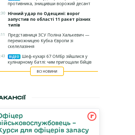
противника, знищивши ворожий десант
:30
Нічний удар по Одещині: ворог
запустив по області 11 ракет різних
типів
:11
Представниця ЗСУ Поліна Халькевич —
переможницею Кубка Європи зі
скелелазіння
:43
Шеф-кухарі 67 ОМБр зійшлися у
ВІДЕО
кулінарному батлі: чим пригощали бійців
ВСІ НОВИНИ
АКАНСІЇ
Офіцер
військовослужбовець –
Курси для офіцерів запасу