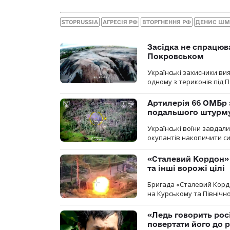
STOPRUSSIA
АГРЕСІЯ РФ
ВТОРГНЕННЯ РФ
ДЕНИС ШМ
Засідка не спрацюв
Покровськом
Українські захисники вия
одному з териконів під 
Артилерія 66 ОМБр 
подальшого штурм
Українські воїни завдал
окупантів накопичити с
«Сталевий Кордон»
та інші ворожі цілі
Бригада «Сталевий Кордо
на Курському та Північ
«Ледь говорить рос
повертати його до 