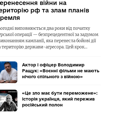
еренесення війни на
ериторію рф та злам планів
ремля
ьогодні виповнюється два роки від початку
урської операції — безпрецедентної за задумом
виконанням кампанії, яка перенесла бойові дії
а територію держави-агресора. Цей крок…
Актор і офіцер Володимир
Ращук: «Воєнні фільми не мають
нічого спільного з війною»
«Це зло має бути переможене»:
історія українця, який пережив
російський полон