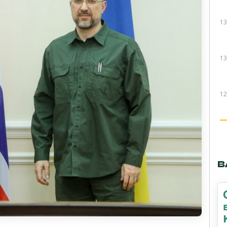
13
13
12
В