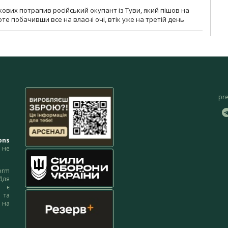
кових потрапив російський окупант із Туви, який пішов на
те побачивши все на власні очі, втік уже на третій день
pr
ons
не
orm
Для
м є
 та
 на