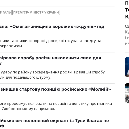
п
т
ИГАЛЬ
ПРЕМ’ЄР-МІНІСТР УКРАЇНИ
К
ала: «Омега» знищила ворожих «ждунів» під
С
К
і 
вили та знищили ворожі дрони, які готували засідку на
н
Покровськом.
зірвала спробу росіян накопичити сили для
у
и удару по району зосередження росіян, зірвавши спробу
или для подальшого штурму.
 знищив стартову позицію російських «Молній»
н» продовжує полювати на позиції та логістику противника
но-Слобожанському напрямках.
ійською»: полонений окупант із Туви благає не
рф