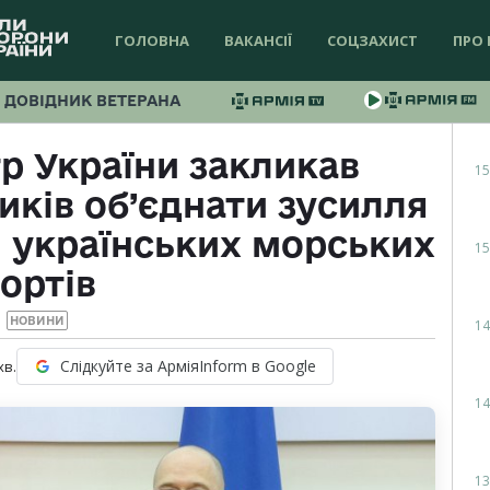
ГОЛОВНА
ВАКАНСІЇ
СОЦЗАХИСТ
ПРО 
ДОВІДНИК ВЕТЕРАНА
р України закликав
15
иків об’єднати зусилля
 українських морських
15
ортів
НОВИНИ
14
Слідкуйте за АрміяInform в Google
хв.
14
13