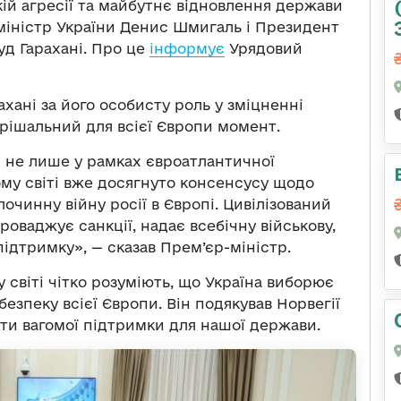
кій агресії та майбутнє відновлення держави
-міністр України Денис Шмигаль і Президент
уд Гарахані. Про це
інформує
Урядовий
ані за його особисту роль у зміцненні
ирішальний для всієї Європи момент.
ли не лише у рамках євроатлантичної
ному світі вже досягнуто консенсусу щодо
чинну війну росії в Європі. Цивілізований
проваджує санкції, надає всебічну військову,
підтримку», — сказав Прем’єр-міністр.
у світі чітко розуміють, що Україна виборює
езпеку всієї Європи. Він подякував Норвегії
ти вагомої підтримки для нашої держави.