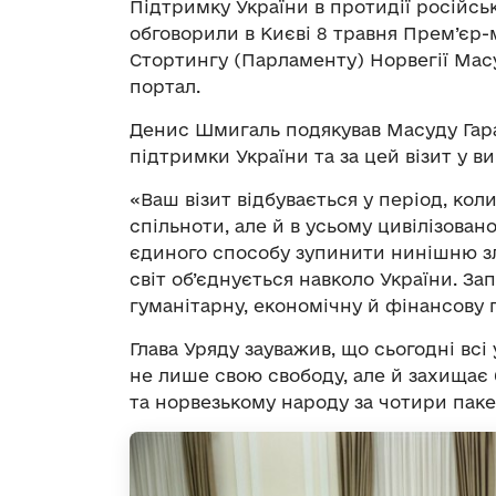
Підтримку України в протидії російсь
обговорили в Києві 8 травня Прем’єр
Стортингу (Парламенту) Норвегії Мас
портал.
Денис Шмигаль подякував Масуду Гарах
підтримки України та за цей візит у в
«Ваш візит відбувається у період, ко
спільноти, але й в усьому цивілізова
єдиного способу зупинити нинішню зло
світ об’єднується навколо України. За
гуманітарну, економічну й фінансову 
Глава Уряду зауважив, що сьогодні всі 
не лише свою свободу, але й захищає б
та норвезькому народу за чотири паке