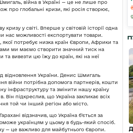
Шмигаль, війна в Україні — це не лише про
кож про глобальні кризи, які росія створює,
 кризу у світі. Вперше у світовій історії одна
чи нас можливості експортувати товари.
П
, якої потребує низка країн Європи, Африки та
иками ми маємо створити значний тиск на
 та вивезти цю їжу до країн, які на неї
д відновлення України. Денис Шмигаль
ння війни потрібна допомога партнерів, кошти
вану інфраструктуру та змінити нашу країну
. Він підкреслив, що Україна закликає всіх
ня той чи інший регіон або місто.
рахані відзначив, що Україна б’ється за
поможе українцям у цьому в будь-який спосіб.
Д
йну — це важливо для майбутнього Європи.