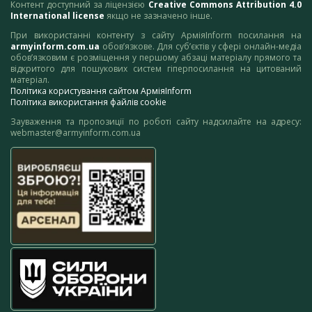
Контент доступний за ліцензією
Creative Commons Attribution 4.0
International license
якщо не зазначено інше.
При використанні контенту з сайту АрміяInform посилання на
armyinform.com.ua
обов’язкове. Для суб’єктів у сфері онлайн-медіа
обов’язковим є розміщення у першому абзаці матеріалу прямого та
відкритого для пошукових систем гіперпосилання на цитований
матеріал.
Політика користування сайтом АрміяInform
Політика використання файлів cookie
Зауваження та пропозиції по роботі сайту надсилайте на адресу:
webmaster@armyinform.com.ua