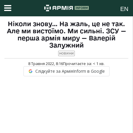
EN
Ніколи знову… На жаль, це не так.
Але ми вистоїмо. Ми сильні. ЗСУ —
перша армія миру — Валерій
Залужний
НОВИНИ
8 Травня 2022, 8:16
Прочитаєте за:
< 1
хв.
Слідкуйте за АрміяInform в Google