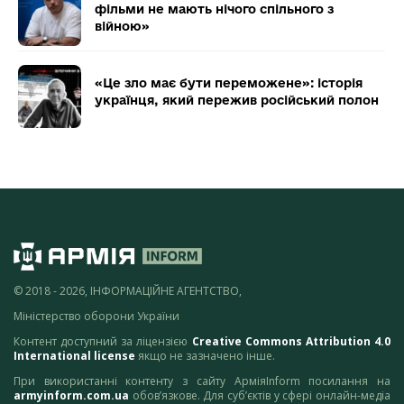
фільми не мають нічого спільного з
війною»
«Це зло має бути переможене»: історія
українця, який пережив російський полон
© 2018 - 2026, ІНФОРМАЦІЙНЕ АГЕНТСТВО,
Міністерство оборони України
Контент доступний за ліцензією
Creative Commons Attribution 4.0
International license
якщо не зазначено інше.
При використанні контенту з сайту АрміяInform посилання на
armyinform.com.ua
обов’язкове. Для суб’єктів у сфері онлайн-медіа