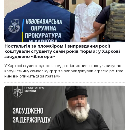
Ностальгія за пломбіром і виправдання росії
коштували студенту семи років тюрми: у Харкові
засуджено «блогера»
У Харкові студент одного з педагогічних вишів популяризував
комуністичну символіку срср та виправдовував агресію рф. Вже
нині він опиниться за ґратами.