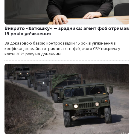
Викрито «батюшку» — зрадника: агент фсб отримав
15 років ув’язнення
За доказовою базою контррозвідки 15 років увʼязнення з
конфіскацією майна отримав агент фсб, якого СБУ викрила у
квітні 2025 року на Донеччині.