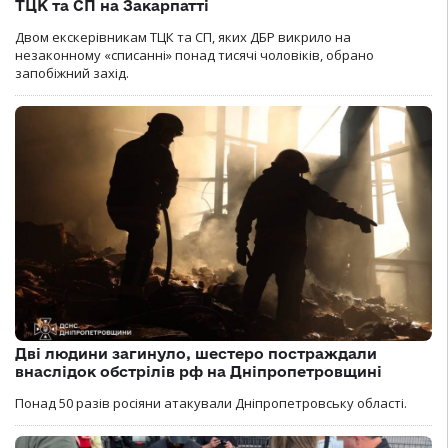
ТЦК та СП на Закарпатті
Двом екскерівникам ТЦК та СП, яких ДБР викрило на
незаконному «списанні» понад тисячі чоловіків, обрано
запобіжний захід.
Дві людини загинуло, шестеро постраждали
внаслідок обстрілів рф на Дніпропетровщині
Понад 50 разів росіяни атакували Дніпропетровську області.