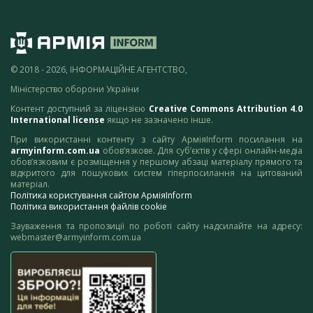
© 2018 - 2026, ІНФОРМАЦІЙНЕ АГЕНТСТВО,
Міністерство оборони України
Контент доступний за ліцензією
Creative Commons Attribution 4.0
International license
якщо не зазначено інше.
При використанні контенту з сайту АрміяInform посилання на
armyinform.com.ua
обов’язкове. Для суб’єктів у сфері онлайн-медіа
обов’язковим є розміщення у першому абзаці матеріалу прямого та
відкритого для пошукових систем гіперпосилання на цитований
матеріал.
Політика користування сайтом АрміяInform
Політика використання файлів cookie
Зауваження та пропозиції по роботі сайту надсилайте на адресу:
webmaster@armyinform.com.ua