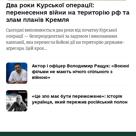
Два роки Курської операції:
перенесення війни на територію рф та
злам планів Кремля
Сьогодні виповнюється два роки від початку Курської
операції — безпрецедентної за задумом і виконанням
кампанії, яка перенесла бойові дії на територію держави-
агресора. Цей крок…
Актор і офіцер Володимир Ращук: «Воєнні
фільми не мають нічого спільного з
війною»
«Це зло має бути переможене»: історія
українця, який пережив російський полон