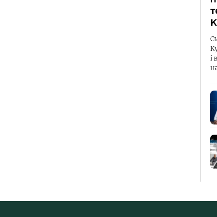
т
К
С
К
і 
н