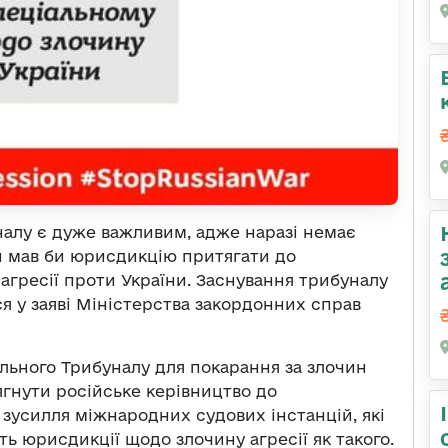
налу є дуже важливим, адже наразі немає
й мав би юрисдикцію притягати до
 агресії проти України. Заснування трибуналу
я у заяві Міністерства закордонних справ
льного Трибуналу для покарання за злочин
ягнути російське керівництво до
 зусилля міжнародних судових інстанцій, які
ть юрисдикції щодо злочину агресії як такого.