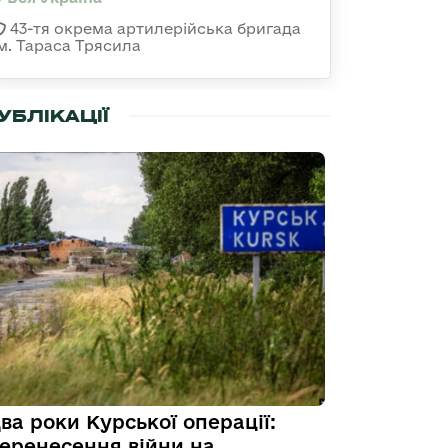
43-тя окрема артилерійська бригада
ім. Тараса Трясила
УБЛІКАЦІЇ
ва роки Курської операції:
еренесення війни на