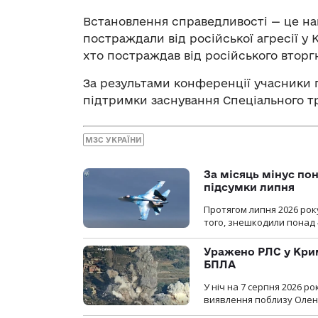
Встановлення справедливості — це наш
постраждали від російської агресії у К
хто постраждав від російського вторгн
За результами конференції учасники
підтримки заснування Спеціального т
МЗС УКРАЇНИ
За місяць мінус пон
підсумки липня
Протягом липня 2026 рок
того, знешкодили понад 
Уражено РЛС у Крим
БПЛА
У ніч на 7 серпня 2026 
виявлення поблизу Оленів