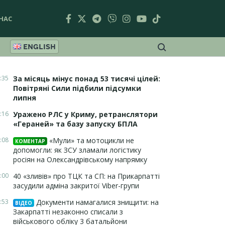
НАС
ENGLISH
:35
За місяць мінус понад 53 тисячі цілей:
Повітряні Сили підбили підсумки
липня
:16
Уражено РЛС у Криму, ретранслятори
«Гераней» та базу запуску БПЛА
:08
«Мули» та мотоцикли не
КОМЕНТАР
допомогли: як ЗСУ зламали логістику
росіян на Олександрівському напрямку
:00
40 «зливів» про ТЦК та СП: на Прикарпатті
засудили адміна закритої Viber-групи
:53
Документи намагалися знищити: на
ВІДЕО
Закарпатті незаконно списали з
військового обліку 3 батальйони