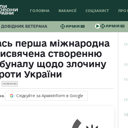
ГОЛОВНА
ВАКАНСІЇ
СОЦЗАХИСТ
ПРО 
ДОВІДНИК ВЕТЕРАНА
лась перша міжнародна
11
рисвячена створенню
ибуналу щодо злочину
11
проти України
11
НОВИНИ
Слідкуйте за АрміяInform в Google
хв.
11
10