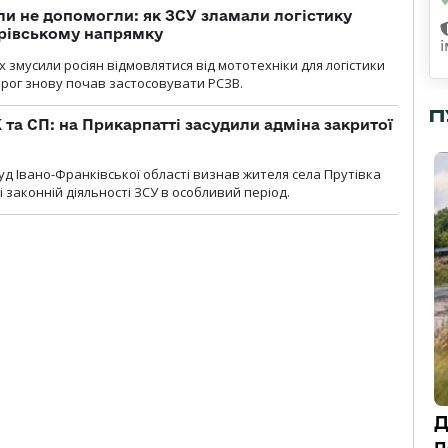
и не допомогли: як ЗСУ зламали логістику
дрівському напрямку
х змусили росіян відмовлятися від мототехніки для логістики
орог знову почав застосовувати РСЗВ.
П
 та СП: на Прикарпатті засудили адміна закритої
д Івано-Франківської області визнав жителя села Прутівка
законній діяльності ЗСУ в особливий період.
Д
п