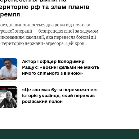
ериторію рф та злам планів
ремля
ьогодні виповнюється два роки від початку
урської операції — безпрецедентної за задумом
виконанням кампанії, яка перенесла бойові дії
а територію держави-агресора. Цей крок…
Актор і офіцер Володимир
Ращук: «Воєнні фільми не мають
нічого спільного з війною»
«Це зло має бути переможене»:
історія українця, який пережив
російський полон