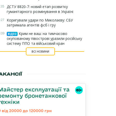
:35
ДСТУ 8820-7: новий етап розвитку
гуманітарного розмінування в Україні
:27
Коригували удари по Миколаєву: СБУ
затримала агентів фсб і гру
:09
Крим не ваш: на тимчасово
ВІДЕО
окупованому півострові уразили російську
систему ППО та військовий кран
ВСІ НОВИНИ
АКАНСІЇ
Майстер експлуатації та
ремонту бронетанкової
техніки
від 20000 до 120000 грн