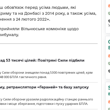
 обов’язок перед усіма людьми, які
риму та на Донбасі з 2014 року, а також усіма,
ення з 24 лютого 2022».
 прийняли Вільнюське комюніке щодо
рибуналу.
ад 53 тисячі цілей: Повітряні Сили підбили
у Cили оборони знищили понад 5300 повітряних цілей, крім
48 000 БПЛА тактичного рівня.
у, ретранслятори «Гераней» та базу запуску
року Сили оборони уразили радіолокаційну станцію раннього
ки і місце зберігання, підготовки і пуску ударних БПЛА.