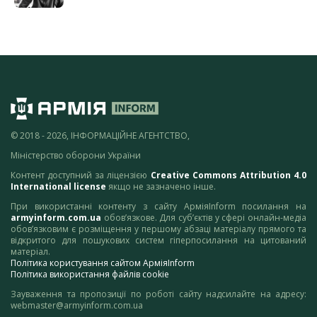
© 2018 - 2026, ІНФОРМАЦІЙНЕ АГЕНТСТВО,
Міністерство оборони України
Контент доступний за ліцензією
Creative Commons Attribution 4.0
International license
якщо не зазначено інше.
При використанні контенту з сайту АрміяInform посилання на
armyinform.com.ua
обов’язкове. Для суб’єктів у сфері онлайн-медіа
обов’язковим є розміщення у першому абзаці матеріалу прямого та
відкритого для пошукових систем гіперпосилання на цитований
матеріал.
Політика користування сайтом АрміяInform
Політика використання файлів cookie
Зауваження та пропозиції по роботі сайту надсилайте на адресу:
webmaster@armyinform.com.ua