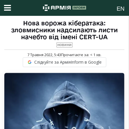
EN
Нова ворожа кібератака:
зловмисники надсилають листи
начебто від імені CERT-UA
НОВИНИ
7 Травня 2022, 5:43
Прочитаєте за:
< 1
хв.
Слідкуйте за АрміяInform в Google