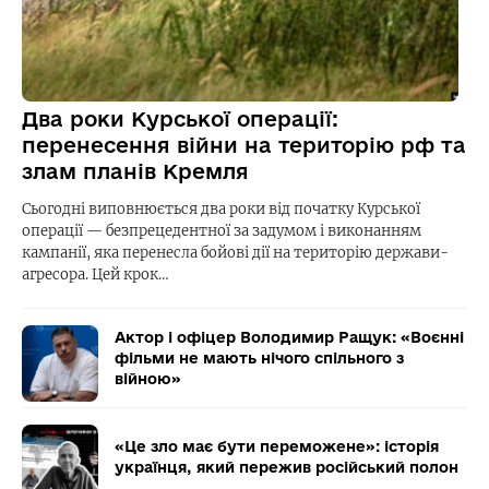
Два роки Курської операції:
перенесення війни на територію рф та
злам планів Кремля
Сьогодні виповнюється два роки від початку Курської
операції — безпрецедентної за задумом і виконанням
кампанії, яка перенесла бойові дії на територію держави-
агресора. Цей крок…
Актор і офіцер Володимир Ращук: «Воєнні
фільми не мають нічого спільного з
війною»
«Це зло має бути переможене»: історія
українця, який пережив російський полон