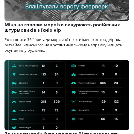
Міна на голови: морпіхи викурюють російських
штурмовиків з їхніх нір
Розвідники 36-ї бригади морської піхоти імені контрадмірала
Михайла Білінського на Костянтинівському напрямку нищать
окупантів у будівлях.
За минулу добу було уражено 61 точку вильоту