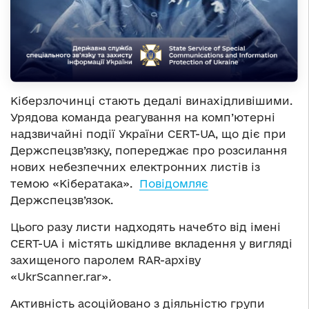
Кіберзлочинці стають дедалі винахідливішими.
Урядова команда реагування на комп’ютерні
надзвичайні події України CERT-UA, що діє при
Держспецзв’язку, попереджає про розсилання
нових небезпечних електронних листів із
темою «Кібератака».
Повідомляє
Держспецзв’язок.
Цього разу листи надходять начебто від імені
CERT-UA і містять шкідливе вкладення у вигляді
захищеного паролем RAR-архіву
«UkrScanner.rar».
Активність асоційовано з діяльністю групи