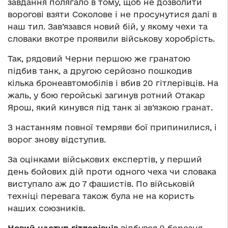
завдання полягало в тому, щоб не дозволити
ворогові взяти Соколове і не просунутися далі в
наш тил. Зав’язався новий бій, у якому чехи та
словаки вкотре проявили військову хоробрість.
Так, рядовий Черни першою же гранатою
підбив танк, а другою серйозно пошкодив
кілька бронеавтомобілів і вбив 20 гітлерівців. На
жаль, у бою геройські загинув ротний Отакар
Ярош, який кинувся під танк зі зв’язкою гранат.
З настанням повної темряви бої припинилися, і
ворог знову відступив.
За оцінками військових експертів, у перший
день бойових дій проти одного чеха чи словака
виступало аж до 7 фашистів. По військовій
техніці перевага також була не на користь
наших союзників.