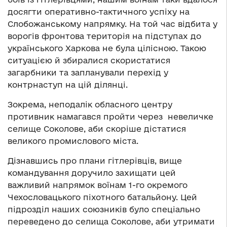
досягти оперативно-тактичного успіху на
Слобожанському напрямку. На той час відбита у
ворогів фронтова територія на підступах до
українського Харкова не була цілісною. Такою
ситуацією й збиралися скористатися
загарбники та запланували перехід у
контрнаступ на цій ділянці.
Зокрема, неподалік обласного центру
противник намагався пройти через невеличке
селище Соколове, аби скоріше дістатися
великого промислового міста.
Дізнавшись про плани гітлерівців, вище
командування доручило захищати цей
важливий напрямок воїнам 1-го окремого
Чехословацького піхотного батальйону. Цей
підрозділ наших союзників було спеціально
переведено до селища Соколове, аби утримати