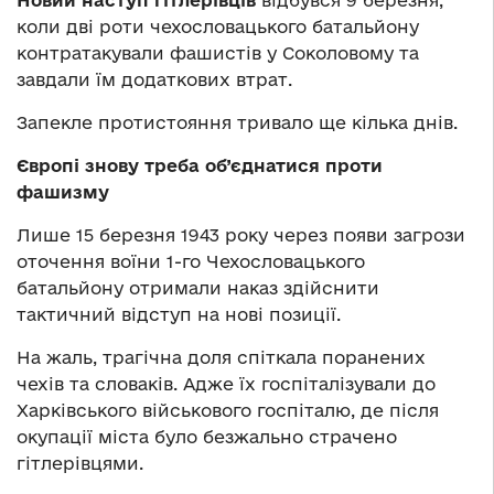
Новий наступ гітлерівців
відбувся 9 березня,
коли дві роти чехословацького батальйону
контратакували фашистів у Соколовому та
завдали їм додаткових втрат.
Запекле протистояння тривало ще кілька днів.
Європі знову треба об’єднатися проти
фашизму
Лише 15 березня 1943 року через появи загрози
оточення воїни 1-го Чехословацького
батальйону отримали наказ здійснити
тактичний відступ на нові позиції.
На жаль, трагічна доля спіткала поранених
чехів та словаків. Адже їх госпіталізували до
Харківського військового госпіталю, де після
окупації міста було безжально страчено
гітлерівцями.