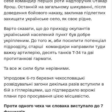
себе командир першої роти надпоручик Отакар
Ярош. Останній на загальному шикуванні, після
доведення бойового наказу, закликав підлеглих
захищати українське село, як своє рідне.
Варто сказати, що до приходу окупантів
український населений пункт був добре
укріпленим. До того ж, аби посилити потенціал
підрозділу, старші командири направили туди
важку артилерію, десять танків Т-34 та дві
протитанкові гармати.
Та все ж сили були нерівними.
Упродовж 6-го березня чехословацькі
розвідувальні загони декілька разів вступили в
бій з гітлерівцями, що підтвердило ворожі
плани про просування цією місцевістю.
Проти одного чеха чи словака виступало до 7
фашистів