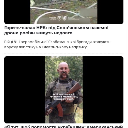
Горить-палає НРК: під Слов’янськом наземні
дрони росіян живуть недовго
Бійці 81-ї аеромобільної Слобожанської бригади атакують
ворожу логістику на Словʼянському напрямку.
«Я тут, щоб допомогти українцям»: американський