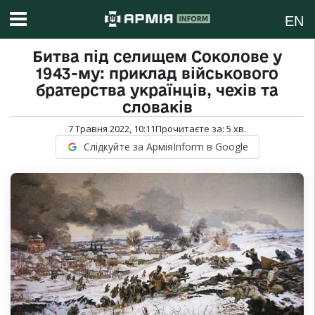
EN
Битва під селищем Соколове у
1943-му: приклад військового
братерства українців, чехів та
словаків
7 Травня 2022, 10:11
Прочитаєте за:
5
хв.
Слідкуйте за АрміяInform в Google