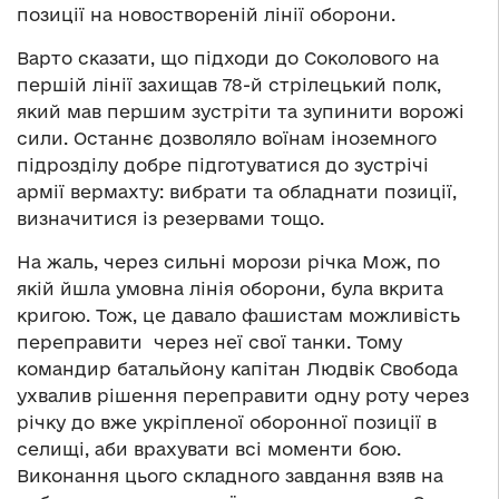
позиції на новоствореній лінії оборони.
Варто сказати, що підходи до Соколового на
першій лінії захищав 78-й стрілецький полк,
який мав першим зустріти та зупинити ворожі
сили. Останнє дозволяло воїнам іноземного
підрозділу добре підготуватися до зустрічі
армії вермахту: вибрати та обладнати позиції,
визначитися із резервами тощо.
На жаль, через сильні морози річка Мож, по
якій йшла умовна лінія оборони, була вкрита
кригою. Тож, це давало фашистам можливість
переправити через неї свої танки. Тому
командир батальйону капітан Людвік Свобода
ухвалив рішення переправити одну роту через
річку до вже укріпленої оборонної позиції в
селищі, аби врахувати всі моменти бою.
Виконання цього складного завдання взяв на