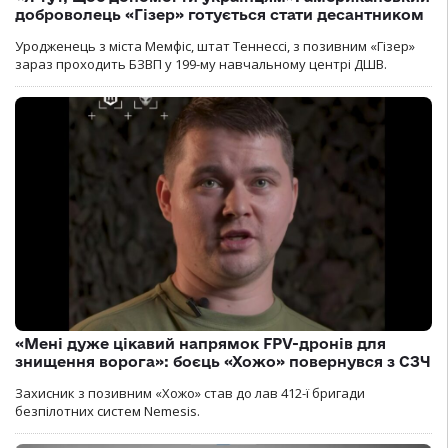
доброволець «Гізер» готується стати десантником
Уродженець з міста Мемфіс, штат Теннессі, з позивним «Гізер»
зараз проходить БЗВП у 199-му навчальному центрі ДШВ.
«Мені дуже цікавий напрямок FPV-дронів для
знищення ворога»: боєць «Хожо» повернувся з СЗЧ
Захисник з позивним «Хожо» став до лав 412-ї бригади
безпілотних систем Nemesis.