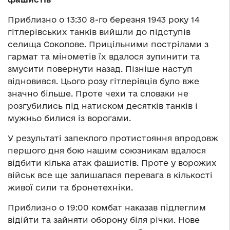
Приблизно о 13:30 8-го березня 1943 року 14
гітлерівських танків вийшли до підступів
селища Соколове. Прицільними пострілами з
гармат та мінометів їх вдалося зупинити та
змусити повернути назад. Пізніше наступ
відновився. Цього розу гітлерівців було вже
значно більше. Проте чехи та словаки не
розгубились під натиском десятків танків і
мужньо билися із ворогами.
У результаті запеклого протистояння впродовж
першого дня бою нашим союзникам вдалося
відбити кілька атак фашистів. Проте у ворожих
військ все ще залишалася перевага в кількості
живої сили та бронетехніки.
Приблизно о 19:00 комбат наказав підлеглим
відійти та зайняти оборону біля річки. Нове