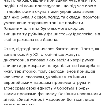
Часто на Харківщину приїздили учасники тих
подій. Всі вони пригадували, що під час бою з
гітлерівськими окупантами українська земля
для них була, як своя. Холод та складні побутові
умови вони старалися тоді не помічати.
Головним для них було якомога скоріше
знищити ту руйнівну фашистську ідеологію, від
якої страждала вся Європа.
Отже, відтоді помінялося багато чого. Проте, як
виявилося, й у XXI сторіччі ще живуть
диктатори, в головах яких засіли хворі думки
знищити демократичне суспільство і загарбати
чужу територію. Тому сьогодні знов прийшов
час чехам, словакам, українцям та іншим
європейським народам продемонструвати
агресорам свою єдність у боротьбі з будь-
якими проявами фашизму. Оскільки насильники
дітей, вбивці жінок і мародери бояться лише