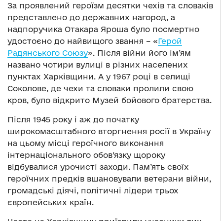
За проявлений героїзм десятки чехів та словаків
представлено до державних нагород, а
надпоручика Отакара Яроша було посмертно
удостоєно до найвищого звання – «
Герой
Радянського Союзу
». Після війни його ім’ям
названо чотири вулиці в різних населених
пунктах Харківщини. А у 1967 році в селищі
Соколове, де чехи та словаки пролили свою
кров, було відкрито Музей бойового братерства.
Після 1945 року і аж до початку
широкомасштабного вторгнення росії в Україну
на цьому місці героїчного виконання
інтернаціонального обов’язку щороку
відбувалися урочисті заходи. Пам’ять своїх
героїчних предків вшановували ветерани війни,
громадські діячі, політичні лідери трьох
європейських країн.