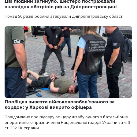
Дві людини загинуло, шестеро постраждали
внаслідок обстрілів рф на Дніпропетровщині
Понад 50 разів росіяни атакували Дніпропетровську області.
Пообіцяв вивезти військовозобов’язаного за
кордон: у Харкові викрито офіцера
Повідомлено про підозру офіцеру штабу одного з батальйонів
оперативного призначення Національної гвардії України за ч. 3
ст. 332 КК України.