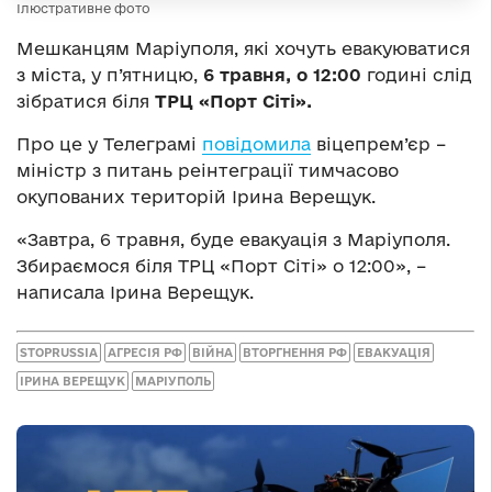
Ілюстративне фото
Мешканцям Маріуполя, які хочуть евакуюватися
з міста, у п’ятницю,
6 травня, о 12:00
годині слід
зібратися біля
ТРЦ «Порт Сіті».
Про це у Телеграмі
повідомила
віцепрем’єр –
міністр з питань реінтеграції тимчасово
окупованих територій Ірина Верещук.
«Завтра, 6 травня, буде евакуація з Маріуполя.
Збираємося біля ТРЦ «Порт Сіті» о 12:00», –
написала Ірина Верещук.
STOPRUSSIA
АГРЕСІЯ РФ
ВІЙНА
ВТОРГНЕННЯ РФ
ЕВАКУАЦІЯ
ІРИНА ВЕРЕЩУК
МАРІУПОЛЬ