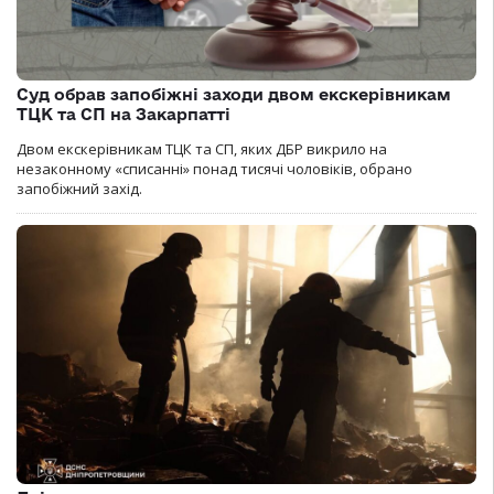
Суд обрав запобіжні заходи двом екскерівникам
ТЦК та СП на Закарпатті
Двом екскерівникам ТЦК та СП, яких ДБР викрило на
незаконному «списанні» понад тисячі чоловіків, обрано
запобіжний захід.