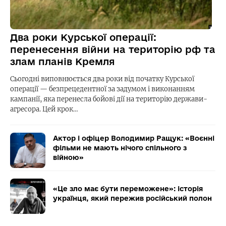
Два роки Курської операції:
перенесення війни на територію рф та
злам планів Кремля
Сьогодні виповнюється два роки від початку Курської
операції — безпрецедентної за задумом і виконанням
кампанії, яка перенесла бойові дії на територію держави-
агресора. Цей крок…
Актор і офіцер Володимир Ращук: «Воєнні
фільми не мають нічого спільного з
війною»
«Це зло має бути переможене»: історія
українця, який пережив російський полон