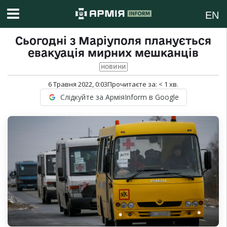
EN
Сьогодні з Маріуполя планується
евакуація мирних мешканців
НОВИНИ
6 Травня 2022, 0:03
Прочитаєте за:
< 1
хв.
Слідкуйте за АрміяInform в Google