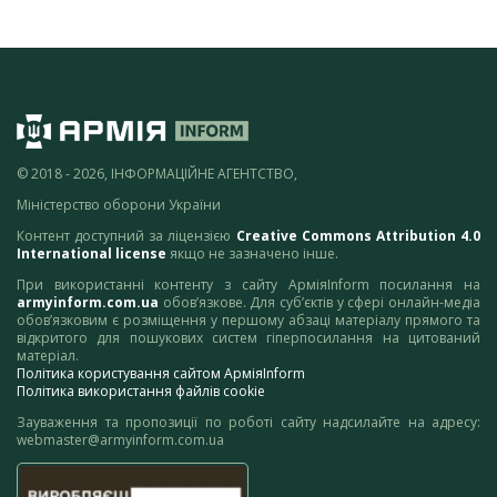
© 2018 - 2026, ІНФОРМАЦІЙНЕ АГЕНТСТВО,
Міністерство оборони України
Контент доступний за ліцензією
Creative Commons Attribution 4.0
International license
якщо не зазначено інше.
При використанні контенту з сайту АрміяInform посилання на
armyinform.com.ua
обов’язкове. Для суб’єктів у сфері онлайн-медіа
обов’язковим є розміщення у першому абзаці матеріалу прямого та
відкритого для пошукових систем гіперпосилання на цитований
матеріал.
Політика користування сайтом АрміяInform
Політика використання файлів cookie
Зауваження та пропозиції по роботі сайту надсилайте на адресу:
webmaster@armyinform.com.ua