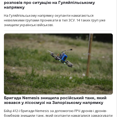
розповів про ситуацію на Гуляйпільському
напрямку
На Гуляйпільському напрямку окупанти намагаються
невеликими групами проникати в тил ЗСУ. 14 таких груп уже
знищили українські військові.
Бригада Nemesis знищила російський танк, який
ховався у лісосмузі на Запорізькому напрямку
Бійці 412-ї бригади Nemesis за допомогою FPV-дронів і дронів-
бомберів знищили танк, який окупанти намагалися замаскувати