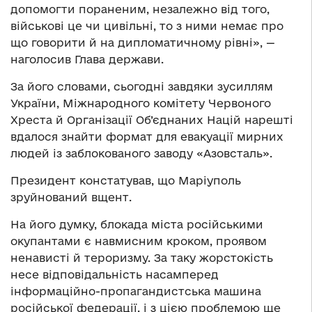
допомогти пораненим, незалежно від того,
військові це чи цивільні, то з ними немає про
що говорити й на дипломатичному рівні», —
наголосив Глава держави.
За його словами, сьогодні завдяки зусиллям
України, Міжнародного комітету Червоного
Хреста й Організації Об’єднаних Націй нарешті
вдалося знайти формат для евакуації мирних
людей із заблокованого заводу «Азовсталь».
Президент констатував, що Маріуполь
зруйнований вщент.
На його думку, блокада міста російськими
окупантами є навмисним кроком, проявом
ненависті й тероризму. За таку жорстокість
несе відповідальність насамперед
інформаційно-пропагандистська машина
російської федерації, і з цією проблемою ще