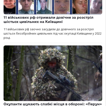
11 військових рф отримали довічне за розстріл
шістьох цивільних на Київщині
11 військових рф заочно засудили до довічного за розстріл
шістьох беззбройних цивільних під час окупації Київщини у 2022
році.
Окупанти шукають слабкі місця в обороні: «Перун»