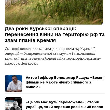
Два роки Курської операції:
перенесення війни на територію рф та
злам планів Кремля
Сьогодні виповнюється два роки від початку Курської
операції — безпрецедентної за задумом і виконанням
кампанії, яка перенесла бойові дії на територію держави-
агресора. Цей крок…
Актор і офіцер Володимир Ращук: «Воєнні
фільми не мають нічого спільного з
війною»
«Це зло має бути переможене»: історія
українця, який пережив російський полон