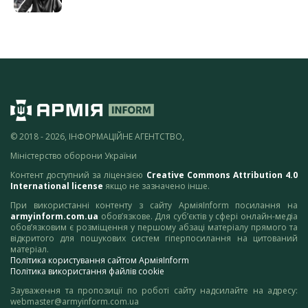
© 2018 - 2026, ІНФОРМАЦІЙНЕ АГЕНТСТВО,
Міністерство оборони України
Контент доступний за ліцензією
Creative Commons Attribution 4.0
International license
якщо не зазначено інше.
При використанні контенту з сайту АрміяInform посилання на
armyinform.com.ua
обов’язкове. Для суб’єктів у сфері онлайн-медіа
обов’язковим є розміщення у першому абзаці матеріалу прямого та
відкритого для пошукових систем гіперпосилання на цитований
матеріал.
Політика користування сайтом АрміяInform
Політика використання файлів cookie
Зауваження та пропозиції по роботі сайту надсилайте на адресу:
webmaster@armyinform.com.ua