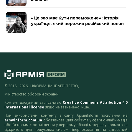
«Це зло має бути переможене»: історія
українця, який пережив російський полон
© 2018 - 2026, ІНФОРМАЦІЙНЕ АГЕНТСТВО,
Міністерство оборони України
Контент доступний за ліцензією
Creative Commons Attribution 4.0
International license
якщо не зазначено інше.
При використанні контенту з сайту АрміяInform посилання на
armyinform.com.ua
обов’язкове. Для суб’єктів у сфері онлайн-медіа
обов’язковим є розміщення у першому абзаці матеріалу прямого та
відкритого для пошукових систем гіперпосилання на цитований