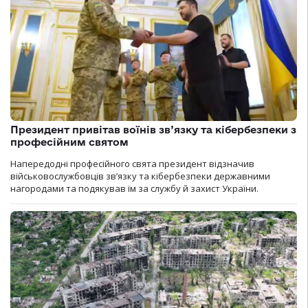
Президент привітав воїнів зв’язку та кібербезпеки з
професійним святом
Напередодні професійного свята президент відзначив
військовослужбовців зв’язку та кібербезпеки державними
нагородами та подякував їм за службу й захист України.