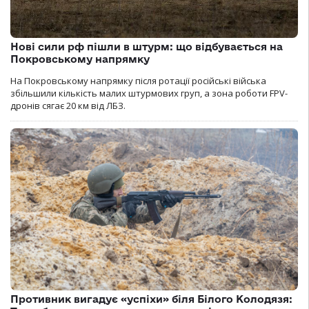
Нові сили рф пішли в штурм: що відбувається на
Покровському напрямку
На Покровському напрямку після ротації російські війська
збільшили кількість малих штурмових груп, а зона роботи FPV-
дронів сягає 20 км від ЛБЗ.
Противник вигадує «успіхи» біля Білого Колодязя: