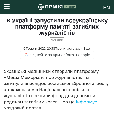
EN
В Україні запустили всеукраїнську
платформу пам’яті загиблих
журналістів
НОВИНИ
6 Травня 2022, 20:58
Прочитаєте за:
< 1
хв.
Слідкуйте за АрміяInform в Google
Українські медійники створили платформу
«Медіа Меморіал» про журналістів, які
загинули внаслідок російської збройної агресії,
а також разом з Національною спілкою
журналістів відкрили фонд для допомоги
родинам загиблих колег. Про це
інформує
Урядовий портал.