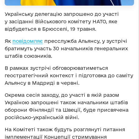
Українську делегацію запрошено до участі
у засіданні Військового комітету НАТО, яке
відбудеться в Брюсселі, 19 травня.
Як
повідомляє
пресслужба Альянсу, у зустрічі
братимуть участь 30 начальників генеральних
штабів союзників.
В рамках зустрічі обговорюватиметься
геостратегічний контекст і підготовка до саміту
Альянсу в Мадриді в червні.
Окрема сесія заходу, до участі в якій разом
Україною запрошені також начальники штабів
оборони Фінляндії та Швеції, буде присвячена
російсько-українській війні.
На Комітеті також будуть розглянуті питання
імплементації Концепції стримування