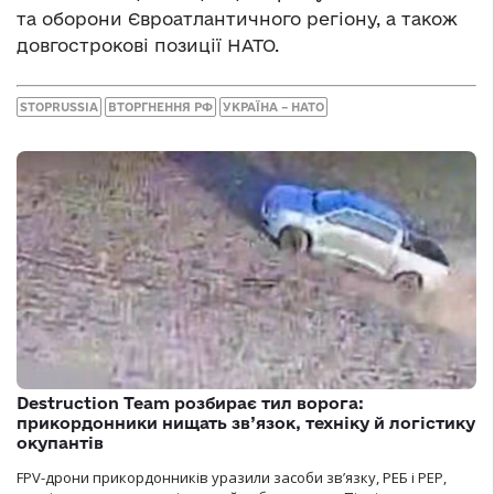
та оборони Євроатлантичного регіону, а також
довгострокові позиції НАТО.
STOPRUSSIA
ВТОРГНЕННЯ РФ
УКРАЇНА – НАТО
Destruction Team розбирає тил ворога:
прикордонники нищать зв’язок, техніку й логістику
окупантів
FPV-дрони прикордонників уразили засоби зв’язку, РЕБ і РЕР,