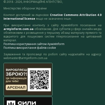
© 2018 - 2026, ІНФОРМАЦІЙНЕ АГЕНТСТВО,
Міністерство оборони України
Контент доступний за ліцензією
Creative Commons Attribution 4.0
International license
якщо не зазначено інше.
При використанні контенту з сайту АрміяInform посилання на
armyinform.com.ua
обов’язкове. Для суб’єктів у сфері онлайн-медіа
обов’язковим є розміщення у першому абзаці матеріалу прямого та
відкритого для пошукових систем гіперпосилання на цитований
матеріал.
Політика користування сайтом АрміяInform
Політика використання файлів cookie
Зауваження та пропозиції по роботі сайту надсилайте на адресу:
webmaster@armyinform.com.ua