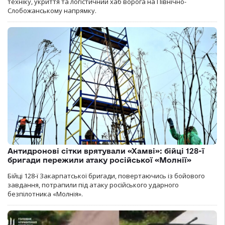
техніку, укриття та логістичний хаб ворога на Північно-
Слобожанському напрямку.
Антидронові сітки врятували «Хамві»: бійці 128-ї
бригади пережили атаку російської «Молнії»
Бійці 128-ї Закарпатської бригади, повертаючись із бойового
завдання, потрапили під атаку російського ударного
безпілотника «Молнія».