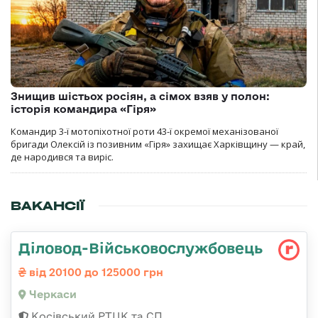
Знищив шістьох росіян, а сімох взяв у полон:
історія командира «Гіря»
Командир 3-ї мотопіхотної роти 43-ї окремої механізованої
бригади Олексій із позивним «Гіря» захищає Харківщину — край,
де народився та виріс.
ВАКАНСІЇ
Діловод-Військовослужбовець
від 20100 до 125000 грн
Черкаси
Косівський РТЦК та СП