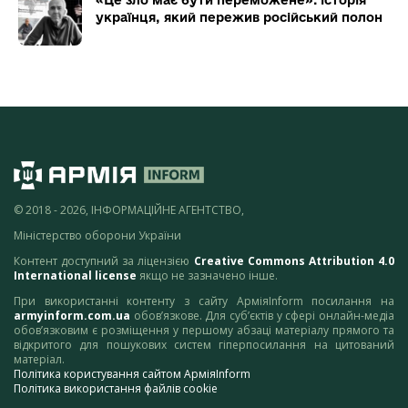
«Це зло має бути переможене»: історія
українця, який пережив російський полон
© 2018 - 2026, ІНФОРМАЦІЙНЕ АГЕНТСТВО,
Міністерство оборони України
Контент доступний за ліцензією
Creative Commons Attribution 4.0
International license
якщо не зазначено інше.
При використанні контенту з сайту АрміяInform посилання на
armyinform.com.ua
обов’язкове. Для суб’єктів у сфері онлайн-медіа
обов’язковим є розміщення у першому абзаці матеріалу прямого та
відкритого для пошукових систем гіперпосилання на цитований
матеріал.
Політика користування сайтом АрміяInform
Політика використання файлів cookie