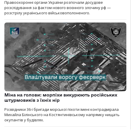
Правоохоронні органи України розпочали досудове
розслідування за фактом нового воєнного злочину рф —
розстрілу українського військовополоненого.
Міна на голови: морпіхи викурюють російських
штурмовиків з їхніх нір
Розвідники 36-ї бригади морської піхоти імені контрадмірала
Михайла Білінського на Костянтинівському напрямку нищать
окупантів у будівлях.