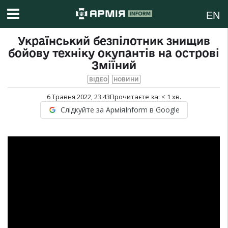
EN
Український безпілотник знищив
бойову техніку окупантів на острові
Зміїний
ВІДЕО
НОВИНИ
6 Травня 2022, 23:43
Прочитаєте за:
< 1
хв.
Слідкуйте за АрміяInform в Google