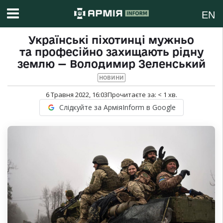
EN
Українські піхотинці мужньо
та професійно захищають рідну
землю — Володимир Зеленський
НОВИНИ
6 Травня 2022, 16:03
Прочитаєте за:
< 1
хв.
Слідкуйте за АрміяInform в Google