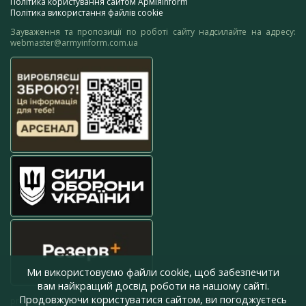
Політика користування сайтом АрміяInform
Політика використання файлів cookie
Зауваження та пропозиції по роботі сайту надсилайте на адресу:
webmaster@armyinform.com.ua
Ми використовуємо файли cookie, щоб забезпечити
вам найкращий досвід роботи на нашому сайті.
Продовжуючи користуватися сайтом, ви погоджуєтесь
press@armyinform.com.ua