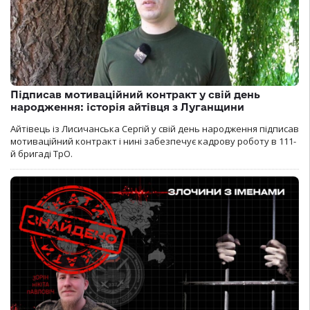
Підписав мотиваційний контракт у свій день
народження: історія айтівця з Луганщини
Айтівець із Лисичанська Сергій у свій день народження підписав
мотиваційний контракт і нині забезпечує кадрову роботу в 111-
й бригаді ТрО.