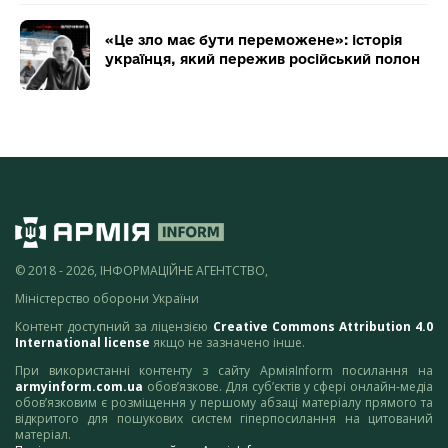
«Це зло має бути переможене»: історія
українця, який пережив російський полон
© 2018 - 2026, ІНФОРМАЦІЙНЕ АГЕНТСТВО,
Міністерство оборони України
Контент доступний за ліцензією
Creative Commons Attribution 4.0
International license
якщо не зазначено інше.
При використанні контенту з сайту АрміяInform посилання на
armyinform.com.ua
обов’язкове. Для суб’єктів у сфері онлайн-медіа
обов’язковим є розміщення у першому абзаці матеріалу прямого та
відкритого для пошукових систем гіперпосилання на цитований
матеріал.