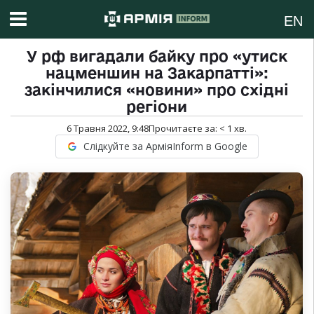
EN
У рф вигадали байку про «утиск
нацменшин на Закарпатті»:
закінчилися «новини» про східні
регіони
6 Травня 2022, 9:48
Прочитаєте за:
< 1
хв.
Слідкуйте за АрміяInform в Google