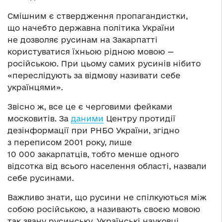
Смішним є ствердження пропагандистки,
що начебто державна політика України
не дозволяє русинам на Закарпатті
користуватися їхньою рідною мовою —
російською. При цьому самих русинів нібито
«переслідують за відмову називати себе
українцями».
Звісно ж, все це є черговими фейками
московитів. За
даними
Центру протидії
дезінформації при РНБО України, згідно
з переписом 2001 року, лише
10 000 закарпатців, тобто менше одного
відсотка від всього населення області, назвали
себе русинами.
Важливо знати, що русини не спілкуються між
собою російською, а називають своєю мовою
так звану русинську. Українські науковці