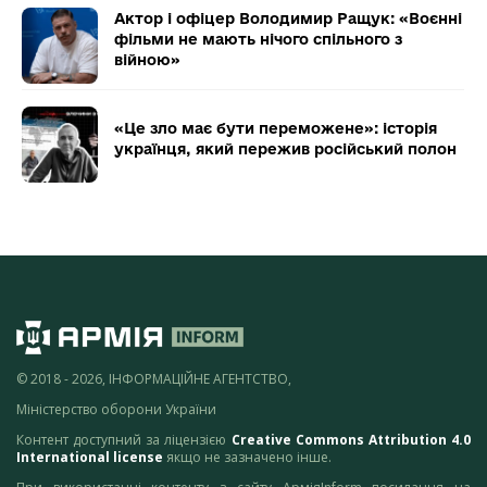
Актор і офіцер Володимир Ращук: «Воєнні
фільми не мають нічого спільного з
війною»
«Це зло має бути переможене»: історія
українця, який пережив російський полон
© 2018 - 2026, ІНФОРМАЦІЙНЕ АГЕНТСТВО,
Міністерство оборони України
Контент доступний за ліцензією
Creative Commons Attribution 4.0
International license
якщо не зазначено інше.