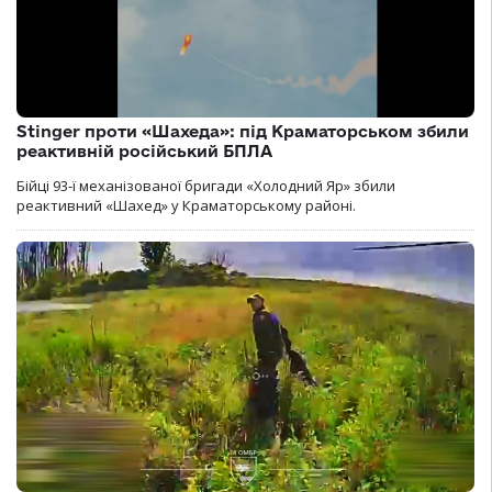
Stinger проти «Шахеда»: під Краматорськом збили
реактивній російський БПЛА
Бійці 93-ї механізованої бригади «Холодний Яр» збили
реактивний «Шахед» у Краматорському районі.