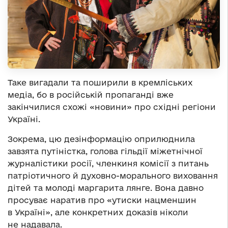
Таке вигадали та поширили в кремліських
медіа, бо в російській пропаганді вже
закінчилися схожі «новини» про східні регіони
Україні.
Зокрема, цю дезінформацію оприлюднила
завзята путіністка, голова гільдії міжетнічної
журналістики росії, членкиня комісії з питань
патріотичного й духовно-морального виховання
дітей та молоді маргарита лянге. Вона давно
просуває наратив про «утиски нацменшин
в Україні», але конкретних доказів ніколи
не надавала.